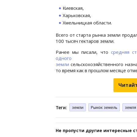
Киевская,
Харьковская,
Хмельницкая области.
Всего от старта рынка земли прода
100 тысяч гектаров земли.
Ранее мы писали, что
средняя с
одного гект
земли
сельскохозяйственного назна
то время как в прошлом месяце отме
Читайт
Теги:
земли
Рынок земель
земля
Не пропусти другие интересные с