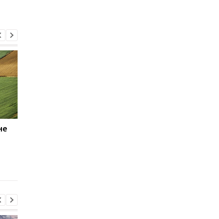
не
Рынок земли в Украине
Цены растут,
преодолел миллион
доходность падает: 
гектаров: цена гектара
меняется рынок
и активность регионов
сельхозземель в
Украине