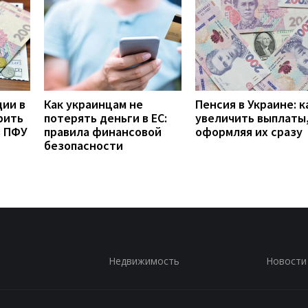
дии в
Как украинцам не
Пенсия в Украине: к
рить
потерять деньги в ЕС:
увеличить выплаты,
з ПФУ
правила финансовой
оформляя их сразу
безопасности
Недвижимость
Новости