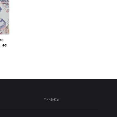
ак
Проезд по 30 грн в
Выплата 3100 грн ко
 не
Киеве: почему
Дню Независимости
работники с низкими
кому нужно подать
зарплатами уходят с
заявление в ПФУ
работы
Финансы