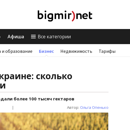
о
Афиша
Все категории
 и образование
Бизнес
Недвижимость
Тарифы
краине: сколько
ли
одали более 100 тысяч гектаров
|
Автор:
Ольга Опенько