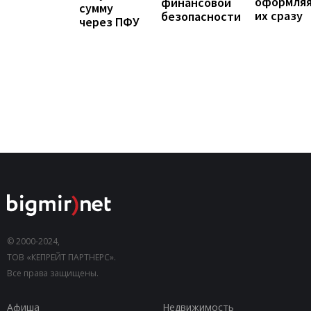
оформля
финансовой
сумму
их сразу
безопасности
через ПФУ
© 2000-2024,
ТОВ «КЕПРЕЙТ ПАРТНЕРС».
Все права защищены.
Афиша
Недвижимость