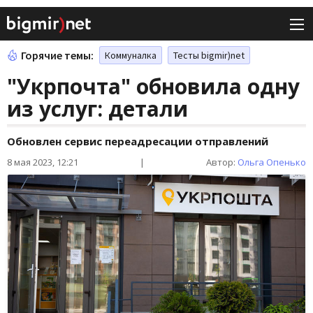
Горячие темы:
Коммуналка
Тесты bigmir)net
"Укрпочта" обновила одну
из услуг: детали
Обновлен сервис переадресации отправлений
8 мая 2023, 12:21
|
Автор:
Ольга Опенько