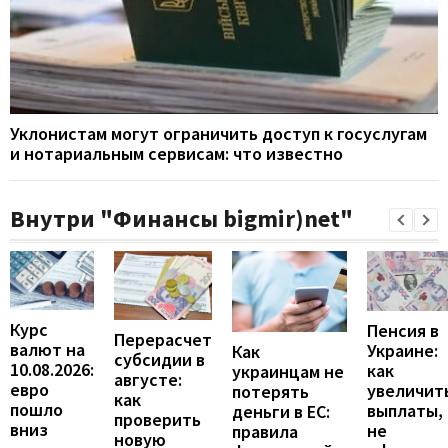
Уклонистам могут ограничить доступ к госуслугам
и нотариальным сервисам: что известно
Внутри "Финансы bigmir)net"
Курс
Пенсия в
Перерасчет
валют на
Украине:
Как
субсидии в
10.08.2026:
как
украинцам не
августе:
евро
увеличит
потерять
как
пошло
выплаты,
деньги в ЕС:
проверить
вниз
не
правила
новую