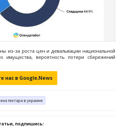
йны из-за роста цен и девальвации национальной
го имущества, вероятность потери сбережений
е нас в Google.News
ена гектара в украине
татьи, подпишись: