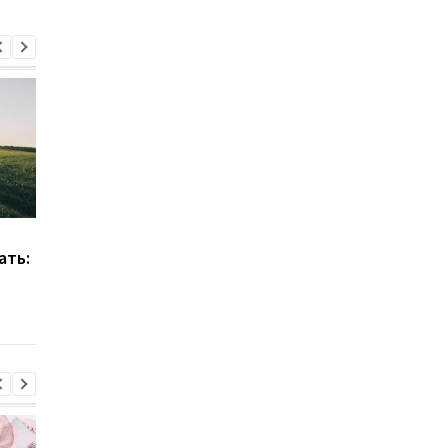
В Украине впервые
Приватизация земли
ать:
проведут аукционы на
сколько соток можн
разминирование
получить бесплатно 
частных сельхозземель
2026 году