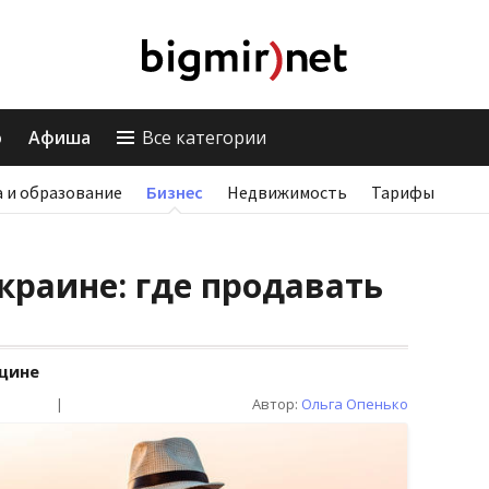
о
Афиша
Все категории
 и образование
Бизнес
Недвижимость
Тарифы
краине: где продавать
щине
|
Автор:
Ольга Опенько