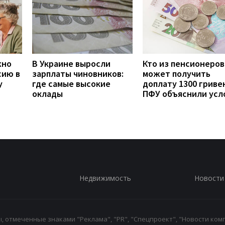
жно
В Украине выросли
Кто из пенсионеров
сию в
зарплаты чиновников:
может получить
у
где самые высокие
доплату 1300 гривен
оклады
ПФУ объяснили усл
Недвижимость
Новости
 отмеченные знаками "Реклама", "PR", "Спецпроект", "Новости комп