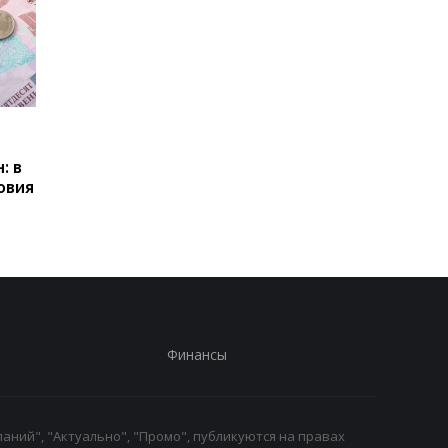
Пенсии для украинцев в
Банки усилили
Польше: кто может
контроль переводов:
: в
получать выплаты
какие операции мог
овия
заблокировать карт
Финансы
аний", "Актуально", "Промо", публикуются на правах