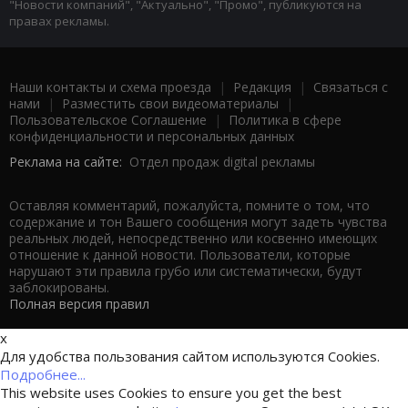
"Новости компаний", "Актуально", "Промо", публикуются на
правах рекламы.
Наши контакты и схема проезда
|
Редакция
|
Связаться с
нами
|
Разместить свои видеоматериалы
|
Пользовательское Соглашение
|
Политика в сфере
конфиденциальности и персональных данных
Реклама на сайте:
Отдел продаж digital рекламы
Оставляя комментарий, пожалуйста, помните о том, что
содержание и тон Вашего сообщения могут задеть чувства
реальных людей, непосредственно или косвенно имеющих
отношение к данной новости. Пользователи, которые
нарушают эти правила грубо или систематически, будут
заблокированы.
Полная версия правил
x
Для удобства пользования сайтом используются Cookies.
Подробнее...
This website uses Cookies to ensure you get the best