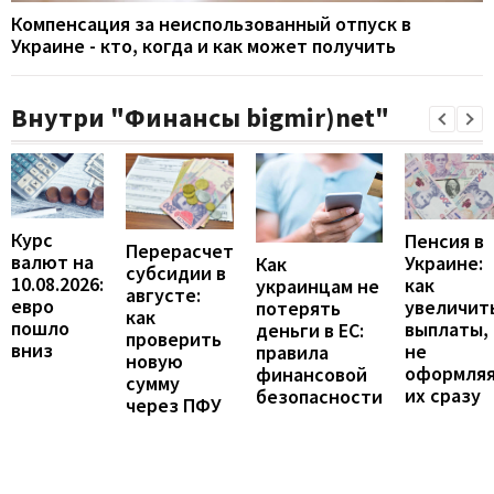
Компенсация за неиспользованный отпуск в
Украине - кто, когда и как может получить
Внутри "Финансы bigmir)net"
Курс
Пенсия в
Перерасчет
валют на
Украине:
Как
субсидии в
10.08.2026:
как
украинцам не
августе:
евро
увеличит
потерять
как
пошло
выплаты,
деньги в ЕС:
проверить
вниз
не
правила
новую
оформля
финансовой
сумму
их сразу
безопасности
через ПФУ