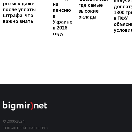
получи
розыск даже
на
где самые
доплат
после уплаты
пенсию
высокие
1300 гр
штрафа: что
в
оклады
в ПФУ
важно знать
Украине
объясн
в 2026
услови
году
© 2000-2024,
ТОВ «КЕПРЕЙТ ПАРТНЕРС».