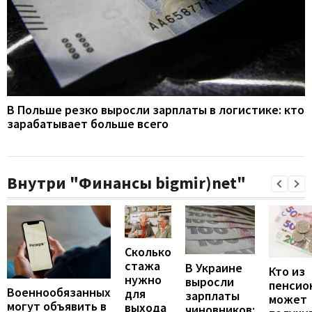
В Польше резко выросли зарплаты в логистике: кто
зарабатывает больше всего
Внутри "Финансы bigmir)net"
Сколько
стажа
В Украине
Кто из
нужно
выросли
пенсио
Военнообязанных
для
зарплаты
может
могут объявить в
выхода
чиновников: