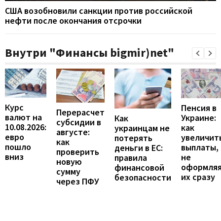
США возобновили санкции против российской
нефти после окончания отсрочки
Внутри "Финансы bigmir)net"
Курс
Пенсия в
Перерасчет
валют на
Украине:
Как
субсидии в
10.08.2026:
как
украинцам не
августе:
евро
увеличит
потерять
как
пошло
выплаты,
деньги в ЕС:
проверить
вниз
не
правила
новую
оформля
финансовой
сумму
их сразу
безопасности
через ПФУ