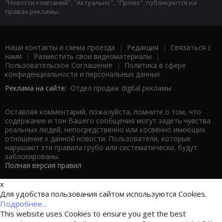
"Новости компаний", "Актуально", "Промо", публикуются на
правах рекламы.
Наши контакты и схема проезда
|
Редакция
|
Связаться с
нами
|
Разместить свои видеоматериалы
|
Пользовательское Соглашение
|
Политика в сфере
конфиденциальности и персональных данных
Реклама на сайте:
Отдел продаж digital рекламы
Оставляя комментарий, пожалуйста, помните о том, что
содержание и тон Вашего сообщения могут задеть чувства
реальных людей, непосредственно или косвенно имеющих
отношение к данной новости. Пользователи, которые
нарушают эти правила грубо или систематически, будут
заблокированы.
Полная версия правил
x
Для удобства пользования сайтом используются Cookies.
Подробнее...
This website uses Cookies to ensure you get the best