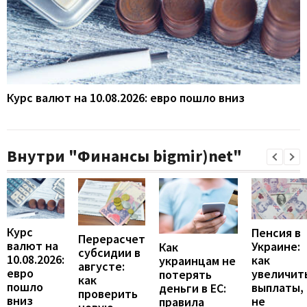
Курс валют на 10.08.2026: евро пошло вниз
Внутри "Финансы bigmir)net"
Курс
Пенсия в
Перерасчет
валют на
Украине:
Как
субсидии в
10.08.2026:
как
украинцам не
августе:
евро
увеличит
потерять
как
пошло
выплаты,
деньги в ЕС:
проверить
вниз
не
правила