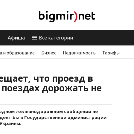
о
Афиша
Все категории
а и образование
Бизнес
Недвижимость
Тарифы
ещает, что проезд в
поездах дорожать не
родном железнодорожном сообщении не
дент.biz в Государственной администрации
Украины.