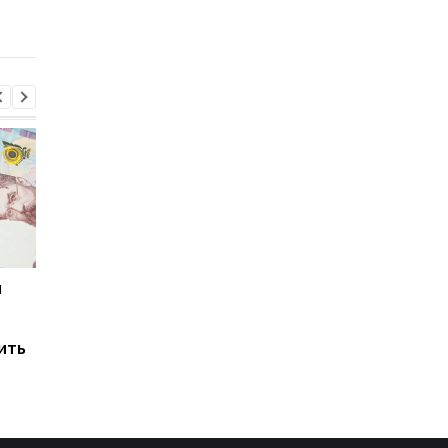
подешевел
цены в 2026 году
и
Мировые запасы
Остановка морского
топлива почти
коридора может
исчерпаны: эксперт
привести к снижени
ить
предупредил о рисках
производства
для Украины
железной руды