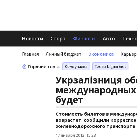
Новости
Спорт
Финансы
Авто
Техн
Главная
Личный бюджет
Экономика
Карьер
Горячие темы:
Коммуналка
Тесты bigmir)net
Укрзалізниця об
международных 
будет
Стоимость билетов в междуна
возрастет, сообщили Корреспон
железнодорожного транспорта 
17 января 2012, 15:28