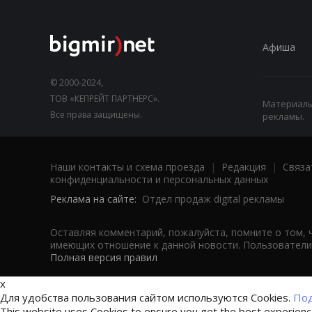
Афиша
© 2000-2024,
ТОВ «КЕПРЕЙТ ПАРТНЕРС».
Материалы,
Все права защищены.
рекламы.
Наши контакты и схема проезда
|
Редакция
|
Связа
конфиденциальности и персональных данных
Реклама на сайте:
Отдел продаж digital рекламы
Оставляя комментарий, пожалуйста, помните о том, 
имеющих отношение к данной новости. Пользователи,
Полная версия правил
x
Для удобства пользования сайтом используются Cookies.
Под
This website uses Cookies to ensure you get the best experien