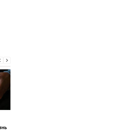
Цены на топливо
Земля в Украине
изменились: бензин
продолжает дорожа
знь
дорожает, дизель
где самые высокие