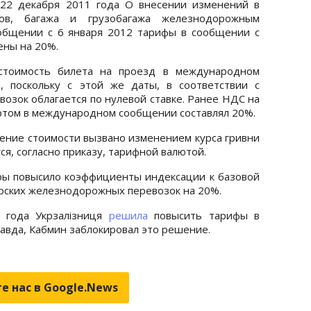
 22 декабря 2011 года О внесении изменений в
ов, багажа и грузобагажа железнодорожным
общении с 6 января 2012 тарифы в сообщении с
ены на 20%.
стоимость билета на проезд в международном
, поскольку с этой же даты, в соответствии с
возок облагается по нулевой ставке. Ранее НДС на
том в международном сообщении составлял 20%.
шение стоимости вызвано изменением курса гривни
я, согласно приказу, тарифной валютой.
ры повысило коэффициенты индексации к базовой
рских железнодорожных перевозок на 20%.
 года Укрзалізниця
решила
повысить тарифы в
авда, Кабмин заблокировал это решение.
е нас в Google.News