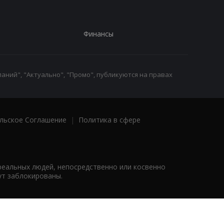
Финансы
аний", "Актуально", "Промо", публикуются на правах
льское Соглашение
|
Политика в сфере
реальных людей, непосредственно или косвенно
ут заблокированы.