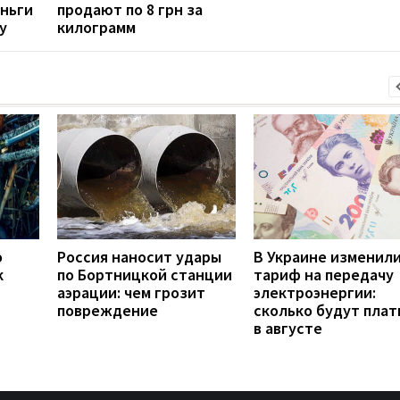
еньги
продают по 8 грн за
у
килограмм
о
Россия наносит удары
В Украине изменил
к
по Бортницкой станции
тариф на передачу
аэрации: чем грозит
электроэнергии:
повреждение
сколько будут плат
в августе