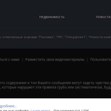
Недвижимость
Новости
 отмеченные знаками "Реклама", "PR", "Спецпроект", "Новости комп
ться с нами
|
Разместить свои видеоматериалы
|
Пользовате
что содержание и тон Вашего сообщения могут задеть чувства 
 которые нарушают эти правила грубо или систематически, буд
робнее...
ce on our website.
Learn more...
Ознакомлен(а) / OK