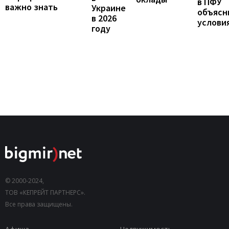
в ПФУ
важно знать
Украине
объясн
в 2026
услови
году
© 2000-2024,
ТОВ «КЕПРЕЙТ ПАРТНЕРС».
Все права защищены.