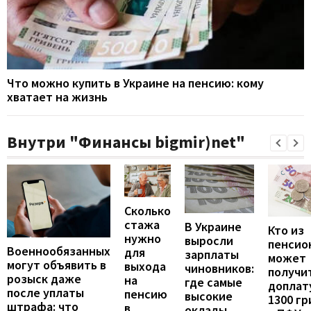
Что можно купить в Украине на пенсию: кому
хватает на жизнь
Внутри "Финансы bigmir)net"
Сколько
стажа
В Украине
Кто из
нужно
выросли
пенсио
Военнообязанных
для
зарплаты
может
могут объявить в
выхода
чиновников:
получи
розыск даже
на
где самые
доплат
после уплаты
пенсию
высокие
1300 гр
штрафа: что
в
оклады