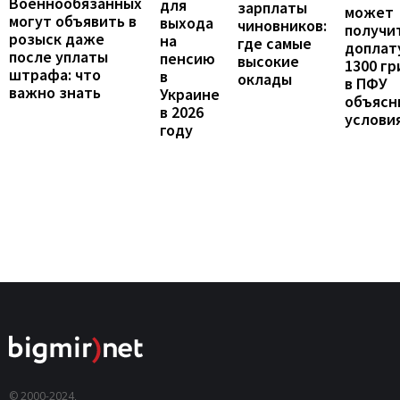
Военнообязанных
для
зарплаты
может
могут объявить в
выхода
чиновников:
получи
розыск даже
на
где самые
доплат
после уплаты
пенсию
высокие
1300 гр
штрафа: что
в
оклады
в ПФУ
важно знать
Украине
объясн
в 2026
услови
году
© 2000-2024,