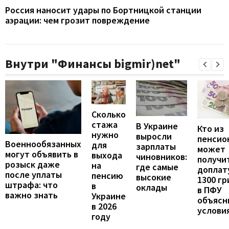
Россия наносит удары по Бортницкой станции
аэрации: чем грозит повреждение
Внутри "Финансы bigmir)net"
Сколько
стажа
В Украине
Кто из
нужно
выросли
пенсио
Военнообязанных
для
зарплаты
может
могут объявить в
выхода
чиновников:
получи
розыск даже
на
где самые
доплат
после уплаты
пенсию
высокие
1300 гр
штрафа: что
в
оклады
в ПФУ
важно знать
Украине
объясн
в 2026
услови
году