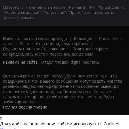
Материалы, отмеченные знаками "Реклама", "PR", "Спецпроект",
"Новости компаний", "Актуально", "Промо", публикуются на
правах рекламы.
Наши контакты и схема проезда
|
Редакция
|
Связаться с
нами
|
Разместить свои видеоматериалы
|
Пользовательское Соглашение
|
Политика в сфере
конфиденциальности и персональных данных
Реклама на сайте:
Отдел продаж digital рекламы
Оставляя комментарий, пожалуйста, помните о том, что
содержание и тон Вашего сообщения могут задеть чувства
реальных людей, непосредственно или косвенно имеющих
отношение к данной новости. Пользователи, которые
нарушают эти правила грубо или систематически, будут
заблокированы.
Полная версия правил
x
Для удобства пользования сайтом используются Cookies.