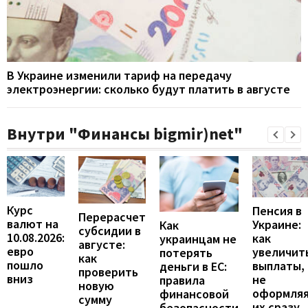
В Украине изменили тариф на передачу
электроэнергии: сколько будут платить в августе
Внутри "Финансы bigmir)net"
Курс
Пенсия в
Перерасчет
валют на
Украине:
Как
субсидии в
10.08.2026:
как
украинцам не
августе:
евро
увеличит
потерять
как
пошло
выплаты,
деньги в ЕС:
проверить
вниз
не
правила
новую
оформля
финансовой
сумму
их сразу
безопасности