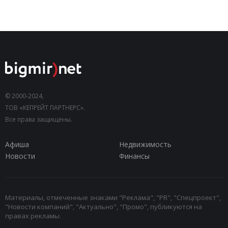
© 2000-2024,
ТОВ «КЕПРЕЙТ ПАРТНЕРС».
Все права защищены.
Афиша
Недвижимость
Новости
Финансы
Материалы, отмеченные знаками "Реклама", "PR", "Спецпроект",
"Новости компаний", "Актуально", "Промо", публикуются на
правах рекламы.