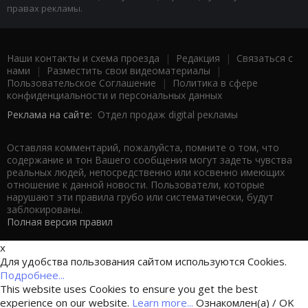
правах рекламы.
Наши контакты и схема проезда
|
Редакция
|
Связаться с
нами
|
Разместить свои видеоматериалы
|
Пользовательское Соглашение
|
Политика в сфере
конфиденциальности и персональных данных
Реклама на сайте:
Отдел продаж digital рекламы
Оставляя комментарий, пожалуйста, помните о том, что
содержание и тон Вашего сообщения могут задеть чувства
реальных людей, непосредственно или косвенно имеющих
отношение к данной новости. Пользователи, которые
нарушают эти правила грубо или систематически, будут
заблокированы.
Полная версия правил
x
Для удобства пользования сайтом используются Cookies.
Подробнее...
This website uses Cookies to ensure you get the best
experience on our website.
Learn more...
Ознакомлен(а) / OK