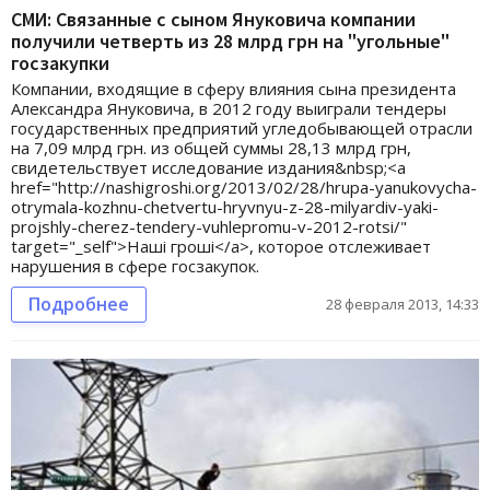
СМИ: Связанные с сыном Януковича компании
получили четверть из 28 млрд грн на "угольные"
госзакупки
Компании, входящие в сферу влияния сына президента
Александра Януковича, в 2012 году выиграли тендеры
государственных предприятий угледобывающей отрасли
на 7,09 млрд грн. из общей суммы 28,13 млрд грн,
свидетельствует исследование издания&nbsp;<a
href="http://nashigroshi.org/2013/02/28/hrupa-yanukovycha-
otrymala-kozhnu-chetvertu-hryvnyu-z-28-milyardiv-yaki-
projshly-cherez-tendery-vuhlepromu-v-2012-rotsi/"
target="_self">Наші гроші</a>, которое отслеживает
нарушения в сфере госзакупок.
Подробнее
28 февраля 2013, 14:33