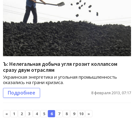
Ъ: Нелегальная добыча угля грозит коллапсом
сразу двум отраслям
Украинская энергетика и угольная промышленность
оказались на грани кризиса.
Подробнее
8 февраля 2013, 07:17
«
1
2
3
4
5
6
7
8
9
10
»