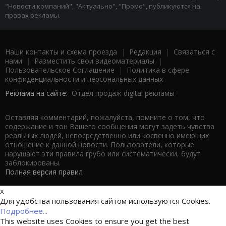
"Новости компаний", "Актуально", "Промо", публикуются на
правах рекламы.
Наши контакты и схема проезда
|
Редакция
|
Связаться с
нами
|
Разместить свои видеоматериалы
|
Пользовательское Соглашение
|
Политика в сфере
конфиденциальности и персональных данных
Реклама на сайте:
Отдел продаж digital рекламы
Оставляя комментарий, пожалуйста, помните о том, что
содержание и тон Вашего сообщения могут задеть чувства
реальных людей, непосредственно или косвенно имеющих
отношение к данной новости. Пользователи, которые
нарушают эти правила грубо или систематически, будут
заблокированы.
Полная версия правил
x
Для удобства пользования сайтом используются Cookies.
Подробнее...
This website uses Cookies to ensure you get the best