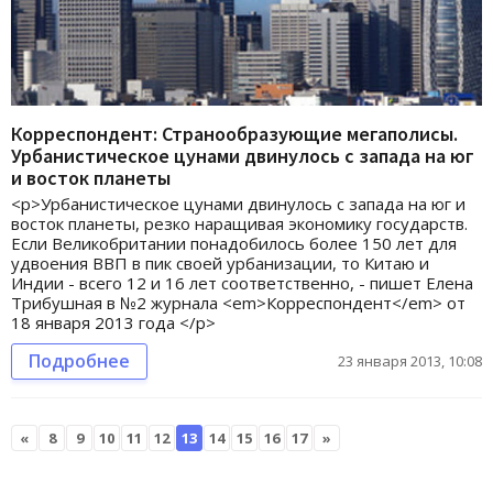
Корреспондент: Странообразующие мегаполисы.
Урбанистическое цунами двинулось с запада на юг
и восток планеты
<p>Урбанистическое цунами двинулось с запада на юг и
восток планеты, резко наращивая экономику государств.
Если Великобритании понадобилось более 150 лет для
удвоения ВВП в пик своей урбанизации, то Китаю и
Индии - всего 12 и 16 лет соответственно, - пишет Елена
Трибушная в №2 журнала <em>Корреспондент</em> от
18 января 2013 года </p>
Подробнее
23 января 2013, 10:08
«
8
9
10
11
12
13
14
15
16
17
»