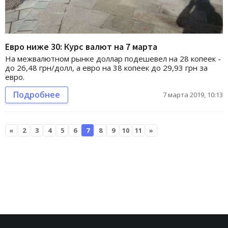
Евро ниже 30: Курс валют на 7 марта
На межвалютном рынке доллар подешевел на 28 копеек -
до 26,48 грн/долл, а евро на 38 копеек до 29,93 грн за
евро.
Подробнее
7 марта 2019, 10:13
«
2
3
4
5
6
7
8
9
10
11
»