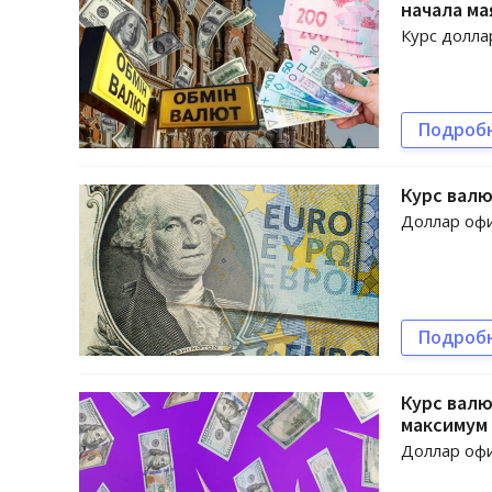
начала ма
Курс долла
Подроб
Курс валю
Доллар офи
Подроб
Курс валю
максимум
Доллар офи