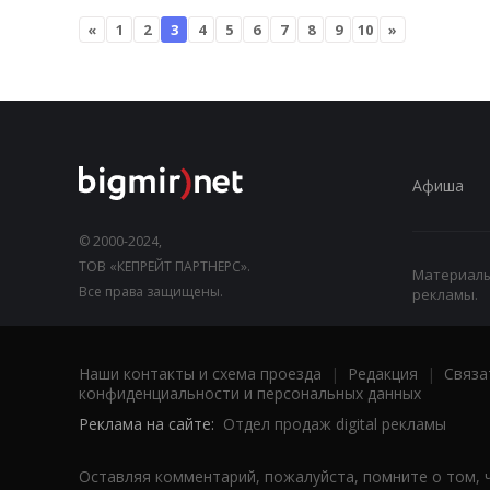
«
1
2
3
4
5
6
7
8
9
10
»
Афиша
© 2000-2024,
ТОВ «КЕПРЕЙТ ПАРТНЕРС».
Материалы,
Все права защищены.
рекламы.
Наши контакты и схема проезда
|
Редакция
|
Связа
конфиденциальности и персональных данных
Реклама на сайте:
Отдел продаж digital рекламы
Оставляя комментарий, пожалуйста, помните о том, 