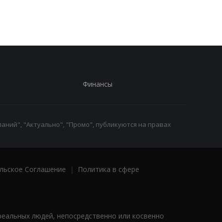
Финансы
аний", "Актуально", "Промо", публикуются на правах
льское Соглашение
|
Политика в сфере
реальных людей, непосредственно или косвенно