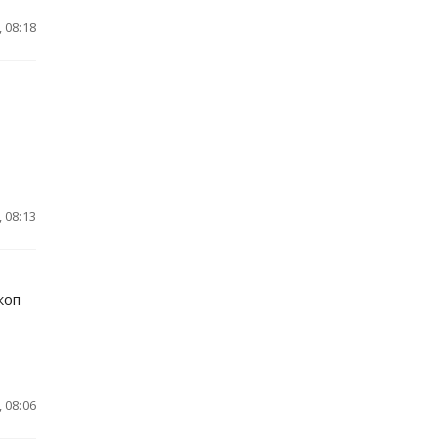
 08:18
 08:13
коп
 08:06