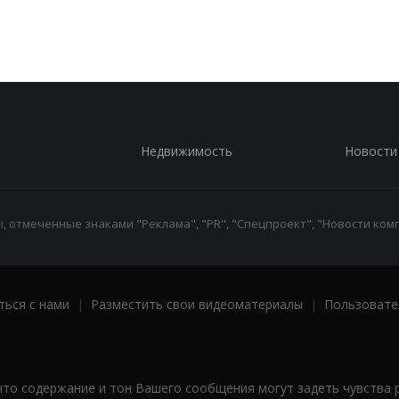
Недвижимость
Новости
 отмеченные знаками "Реклама", "PR", "Спецпроект", "Новости комп
ться с нами
|
Разместить свои видеоматериалы
|
Пользовате
что содержание и тон Вашего сообщения могут задеть чувства 