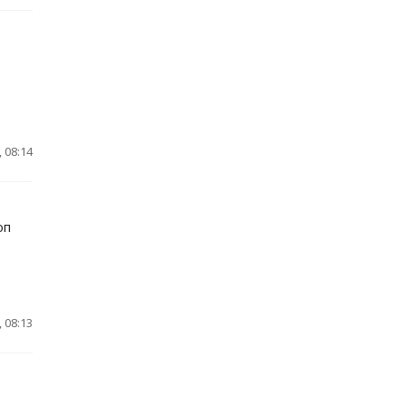
 08:14
оп
 08:13