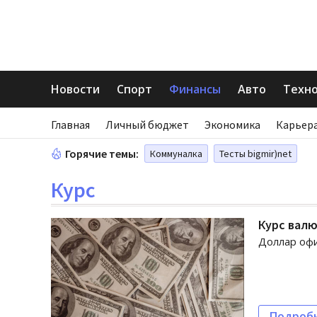
Новости
Спорт
Финансы
Авто
Техн
Главная
Личный бюджет
Экономика
Карьера
Горячие темы:
Коммуналка
Тесты bigmir)net
Курс
Курс валю
Доллар офи
Подроб