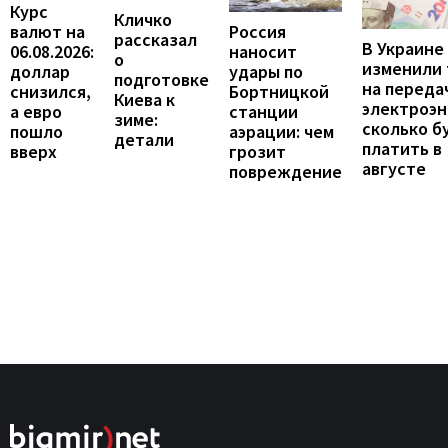
Курс
Кличко
валют на
Россия
рассказал
В Украине
06.08.2026:
наносит
о
изменили
доллар
удары по
подготовке
на переда
снизился,
Бортницкой
Киева к
электроэн
а евро
станции
зиме:
сколько б
пошло
аэрации: чем
детали
платить в
вверх
грозит
августе
повреждение