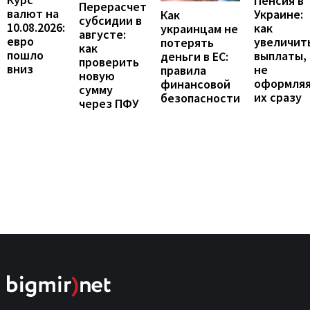
Пенсия в
Перерасчет
валют на
Украине:
Как
субсидии в
10.08.2026:
как
украинцам не
августе:
евро
увеличит
потерять
как
пошло
выплаты,
деньги в ЕС:
проверить
вниз
не
правила
новую
оформля
финансовой
сумму
их сразу
безопасности
через ПФУ