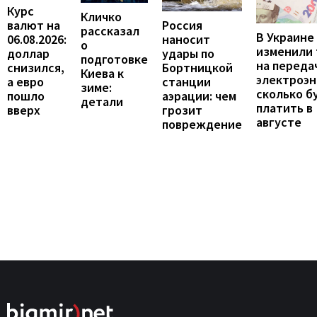
Курс
Кличко
валют на
Россия
рассказал
В Украине
06.08.2026:
наносит
о
изменили
доллар
удары по
подготовке
на переда
снизился,
Бортницкой
Киева к
электроэн
а евро
станции
зиме:
сколько б
пошло
аэрации: чем
детали
платить в
вверх
грозит
августе
повреждение