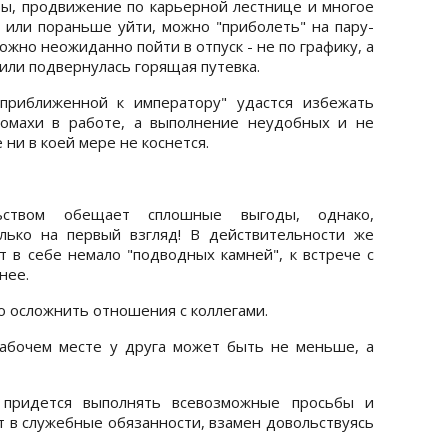
аты, продвижение по карьерной лестнице и многое
 или пораньше уйти, можно "приболеть" на пару-
можно неожиданно пойти в отпуск - не по графику, а
 или подвернулась горящая путевка.
 приближенной к императору" удастся избежать
омахи в работе, а выполнение неудобных и не
ни в коей мере не коснется.
льством обещает сплошные выгоды, однако,
лько на первый взгляд! В действительности же
 в себе немало "подводных камней", к встрече с
нее.
о осложнить отношения с коллегами.
рабочем месте у друга может быть не меньше, а
 придется выполнять всевозможные просьбы и
т в служебные обязанности, взамен довольствуясь