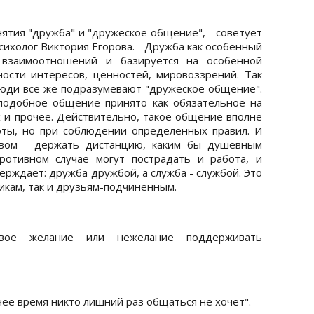
нятия "дружба" и "дружеское общение", - советует
ихолог Виктория Егорова. - Дружба как особенный
взаимоотношений и базируется на особенной
ости интересов, ценностей, мировоззрений. Так
 люди все же подразумевают "дружеское общение".
 подобное общение принято как обязательное на
х и прочее. Действительно, такое общение вполне
оты, но при соблюдении определенных правил. И
твом - держать дистанцию, каким бы душевным
отивном случае могут пострадать и работа, и
рждает: дружба дружбой, а служба - службой. Это
икам, так и друзьям-подчиненным.
вое желание или нежелание поддерживать
чее время никто лишний раз общаться не хочет".