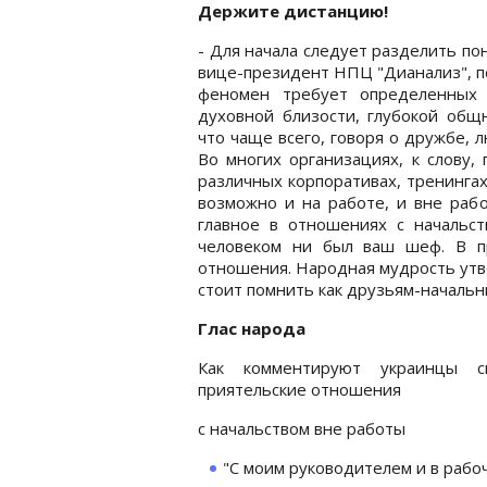
Держите дистанцию!
- Для начала следует разделить по
вице-президент НПЦ "Дианализ", пс
феномен требует определенных 
духовной близости, глубокой общн
что чаще всего, говоря о дружбе,
Во многих организациях, к слову,
различных корпоративах, тренинга
возможно и на работе, и вне раб
главное в отношениях с начальс
человеком ни был ваш шеф. В пр
отношения. Народная мудрость утве
стоит помнить как друзьям-начальн
Глас народа
Как комментируют украинцы с
приятельские отношения
с начальством вне работы
"С моим руководителем и в рабо