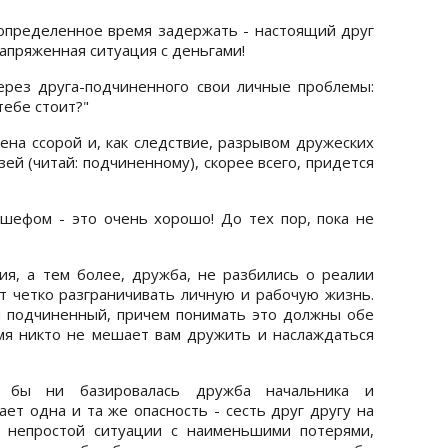
определенное время задержать - настоящий друг
напряженная ситуация с деньгами!
ерез друга-подчиненного свои личные проблемы:
тебе стоит?"
ена ссорой и, как следствие, разрывом дружеских
й (читай: подчиненному), скорее всего, придется
 шефом - это очень хорошо! До тех пор, пока не
я, а тем более, дружба, не разбились о реалии
т четко разграничивать личную и рабочую жизнь.
и подчиненный, причем понимать это должны обе
мя никто не мешает вам дружить и наслаждаться
м бы ни базировалась дружба начальника и
ает одна и та же опасность - сесть друг другу на
й непростой ситуации с наименьшими потерями,