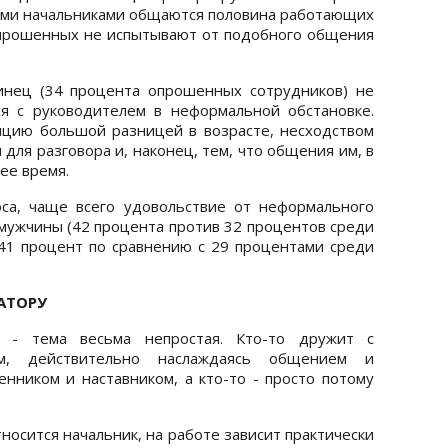
воими начальниками общаются половина работающих
опрошенных не испытывают от подобного общения
нец (34 процента опрошенных сотрудников) не
я с руководителем в неформальной обстановке.
цию большой разницей в возрасте, несходством
для разговора и, наконец, тем, что общения им, в
ее время.
са, чаще всего удовольствие от неформального
мужчины (42 процента против 32 процентов среди
41 процент по сравнению с 29 процентами среди
АТОРУ
 - тема весьма непростая. Кто-то дружит с
ем, действительно наслаждаясь общением и
нником и наставником, а кто-то - просто потому
относится начальник, на работе зависит практически