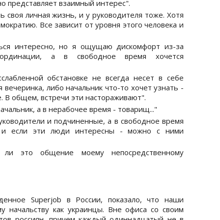
но представляет взаимный интерес".
ь своя личная жизнь, и у руководителя тоже. Хотя
мократию. Все зависит от уровня этого человека и
ься интересно, но я ощущаю дискомфорт из-за
бординации, а в свободное время хочется
слабленной обстановке не всегда несет в себе
 вечеринка, либо начальник что-то хочет узнать -
е. В общем, встречи эти настораживают".
ачальник, а в нерабочее время - товарищ..."
уководители и подчиненные, а в свободное время
, и если эти люди интересны - можно с ними
 ли это общение моему непосредственному
денное Superjob в России, показало, что наши
у начальству как украинцы. Вне офиса со своим
тов россиян, причем каждый одиннадцатый не в