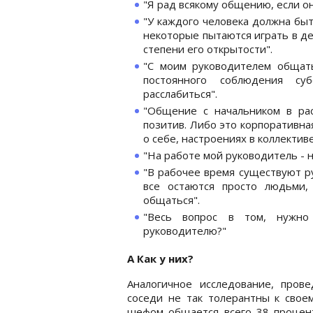
"Я рад всякому общению, если о
"У каждого человека должна быт
некоторые пытаются играть в де
степени его открытости".
"С моим руководителем общат
постоянного соблюдения су
расслабиться".
"Общение с начальником в рас
позитив. Либо это корпоративная
о себе, настроениях в коллектив
"На работе мой руководитель - н
"В рабочее время существуют р
все остаются просто людьми
общаться".
"Весь вопрос в том, нужно
руководителю?"
А Как у них?
Аналогичное исследование, прове
соседи не так толерантны к своем
шефом общается всего 38 процен