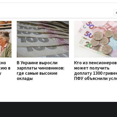
жно
В Украине выросли
Кто из пенсионеров
сию в
зарплаты чиновников:
может получить
у
где самые высокие
доплату 1300 гривен
оклады
ПФУ объяснили усл