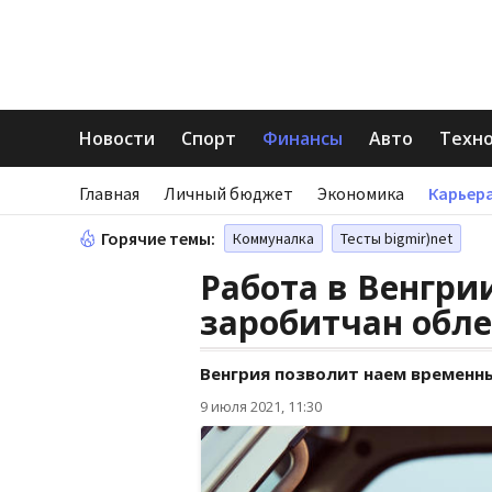
Новости
Спорт
Финансы
Авто
Техн
Главная
Личный бюджет
Экономика
Карьера
Горячие темы:
Коммуналка
Тесты bigmir)net
Работа в Венгри
заробитчан обле
Венгрия позволит наем временны
9 июля 2021, 11:30