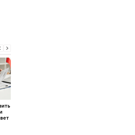
вить
Самые конкурентные
Украинцам объяснили
и
профессии в Украине:
каких случаях
твет
где больше всего
работодатель може
откликов на вакансии
удерживать деньги 
зарплаты