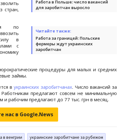
Работа в Польше: число вакансий
озволить
для заробитчан выросло
з стран,
вам по
Читайте также:
 ввозить
Работа за границей: Польские
силу в
фермеры ждут украинских
илами с
заробитчан
ономику
бюрократические процедуры для малых и средних
евые займы.
ется в
украинских заробитчанах
. Число вакансий за
 Работникам предлагают совсем не минимальную
м и рабочим предлагают до 77 тыс. грн в месяц.
е нас в Google.News
а в венгрии
украинские заробитчане за рубежом