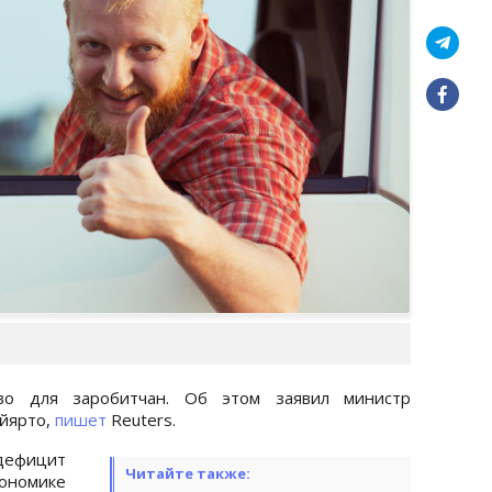
тво для заробитчан. Об этом заявил министр
ийярто,
пишет
Reuters.
 дефицит
Читайте также:
ономике