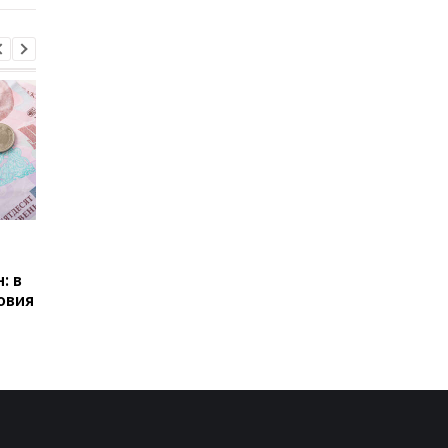
Пенсии для украинцев в
Банки усилили
Польше: кто может
контроль переводов:
: в
получать выплаты
какие операции мог
овия
заблокировать карт