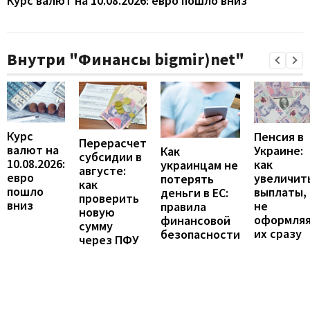
Курс валют на 10.08.2026: евро пошло вниз
Внутри "Финансы bigmir)net"
Курс
Пенсия в
Перерасчет
валют на
Украине:
Как
субсидии в
10.08.2026:
как
украинцам не
августе:
евро
увеличит
потерять
как
пошло
выплаты,
деньги в ЕС:
проверить
вниз
не
правила
новую
оформля
финансовой
сумму
их сразу
безопасности
через ПФУ