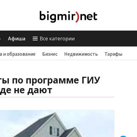
о
Афиша
Все категории
а и образование
Бизнес
Недвижимость
Тарифы
ты по программе ГИУ
де не дают