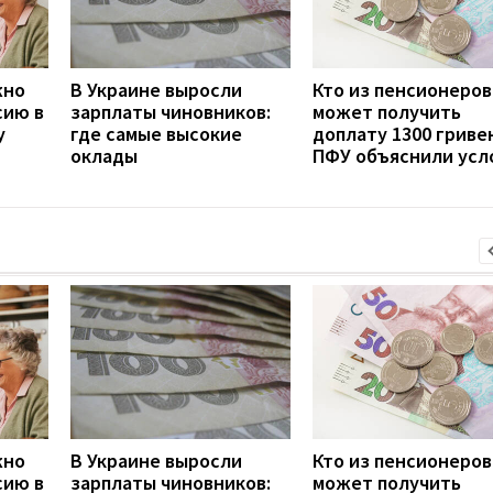
жно
В Украине выросли
Кто из пенсионеров
сию в
зарплаты чиновников:
может получить
у
где самые высокие
доплату 1300 гривен
оклады
ПФУ объяснили усл
жно
В Украине выросли
Кто из пенсионеров
сию в
зарплаты чиновников:
может получить