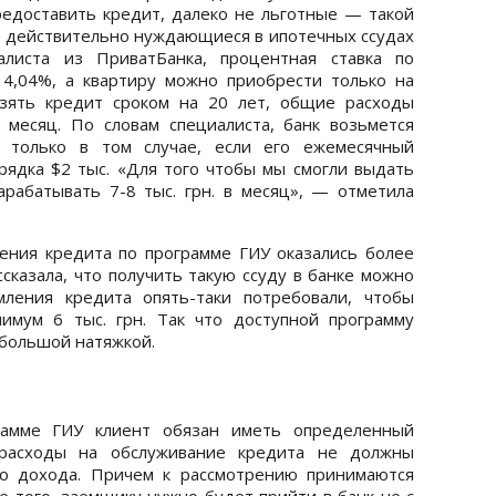
едоставить кредит, далеко не льготные — такой
бе действительно нуждающиеся в ипотечных ссудах
алиста из ПриватБанка, процентная ставка по
14,04%, а квартиру можно приобрести только на
взять кредит сроком на 20 лет, общие расходы
в месяц. По словам специалиста, банк возьмется
а только в том случае, если его ежемесячный
ядка $2 тыс. «Для того чтобы мы смогли выдать
рабатывать 7-8 тыс. грн. в месяц», — отметила
ения кредита по программе ГИУ оказались более
сказала, что получить такую ссуду в банке можно
ления кредита опять-таки потребовали, чтобы
нимум 6 тыс. грн. Так что доступной программу
 большой натяжкой.
рамме ГИУ клиент обязан иметь определенный
расходы на обслуживание кредита не должны
о дохода. Причем к рассмотрению принимаются
 того, заемщику нужно будет прийти в банк не с