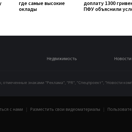
у
где самые высокие
доплату 1300 гривен
оклады
ПФУ объяснили усл
Недвижимость
Новости
 отмеченные знаками "Реклама", "PR", "Спецпроект", "Новости комп
ться с нами
|
Разместить свои видеоматериалы
|
Пользовате