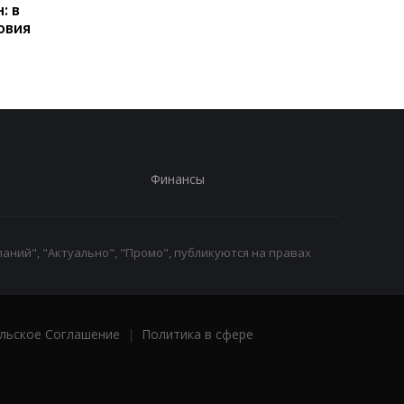
: в
получать выплаты
какие операции мог
овия
заблокировать карт
Финансы
аний", "Актуально", "Промо", публикуются на правах
льское Соглашение
|
Политика в сфере