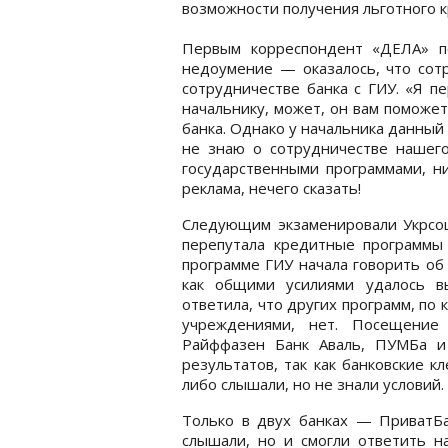
возможности получения льготного к
Первым корреспондент «ДЕЛА» п
недоумение — оказалось, что сот
сотрудничестве банка с ГИУ. «Я п
начальнику, может, он вам поможе
банка. Однако у начальника данный
не знаю о сотрудничестве нашего
государственными программами, ни
реклама, нечего сказать!
Следующим экзаменировали Укрсо
перепутала кредитные программы 
программе ГИУ начала говорить об
как общими усилиями удалось вы
ответила, что других программ, по
учреждениями, нет. Посещение
Райффазен Банк Аваль, ПУМБа и
результатов, так как банковские к
либо слышали, но не знали условий.
Только в двух банках — ПриватБа
слышали, но и смогли ответить на