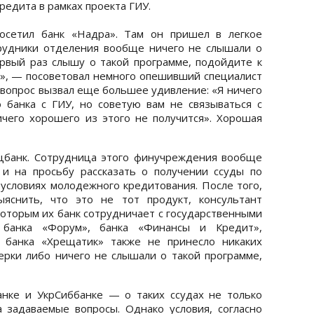
редита в рамках проекта ГИУ.
осетил банк «Надра». Там он пришел в легкое
рудники отделения вообще ничего не слышали о
ервый раз слышу о такой программе, подойдите к
т», — посоветовал немного опешивший специалист
 вопрос вызвал еще большее удивление: «Я ничего
 банка с ГИУ, но советую вам не связываться с
чего хорошего из этого не получится». Хорошая
цбанк. Сотрудница этого финучреждения вообще
и на просьбу рассказать о получении ссуды по
 условиях молодежного кредитования. После того,
яснить, что это не тот продукт, консультант
 которым их банк сотрудничает с государственными
 банка «Форум», банка «Финансы и Кредит»,
 банка «Хрещатик» также не принесло никаких
лерки либо ничего не слышали о такой программе,
нке и УкрСиббанке — о таких ссудах не только
 задаваемые вопросы. Однако условия, согласно