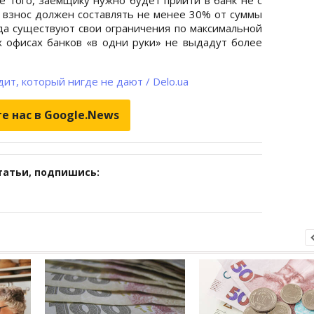
взнос должен составлять не менее 30% от суммы
ода существуют свои ограничения по максимальной
их офисах банков «в одни руки» не выдадут более
т, который нигде не дают / Delo.ua
е нас в Google.News
татьи, подпишись: