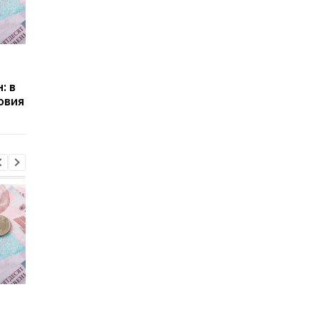
Пенсии для украинцев в
Банки усилили
Польше: кто может
контроль переводов:
: в
получать выплаты
какие операции мог
овия
заблокировать карт
Пенсии для украинцев в
Банки усилили
Польше: кто может
контроль переводов: