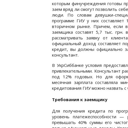
которым финучреждения готовы пр
заем вряд ли смогут позволить се
люди. По словам девушки-специ
программе ГИУ у них составляет 
вторичном рынке. Причем, если 
заемщика составят 5,7 тыс. грн. 
рассматривать заявку от клиент
официальный доход составляет пор
кредит, вы должны официально за
консультант.
В УкрСиббанке условия предоставл
привлекательными. Консультант рас
под 12% годовых. Но для оформ
месячная зарплата составляла ми
кредитования ГИУ можно назвать с
Требования к заемщику
Для получения кредита по прог
уровень платежеспособности — 
превышать 40% суммы его чистог
только официальные доходы. Кроме