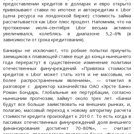
предоставлении кредитов в долларах и евро открыто
привязывают ставки по ипотеке и автокредитам к Libor
(цена ресурса на лондонской бирже): стоимость займа
рассчитывается как Libor плюс процент. Напомним, что на
протяжении июля–сентября Libor весьма активно
увеличивался, колеблясь в диапазоне 5,2–6% (в
зависимости от срока кредитования).
Банкиры не исключают, что робкие попытки приучить
заемщиков к плавающей ставке еще до конца нынешнего
года перерастут в существенное изменение политики
отечественных финучреждений. «Привязка стоимости
кредитов к Libor может стать хотя и не массовым, но
более распространенным явлением», — отметил в
разговоре с директор казначейства ОАО «Эрсте Банк»
Роман Бондарь. Глобальные же пертурбации, согласно
нынешним прогнозам, займут около трех лет. «Банки
будут все больше заимствовать на внешних рынках, и,
полагаю, массовый переход к новому алгоритму расчета
стоимости кредита произойдет к 2010 г. То есть когда в
пассивах отечественных финучреждений доля внешнего
финансирования достигнет 70–80%», — считает
заместитель председателя правления банка «Финансы и