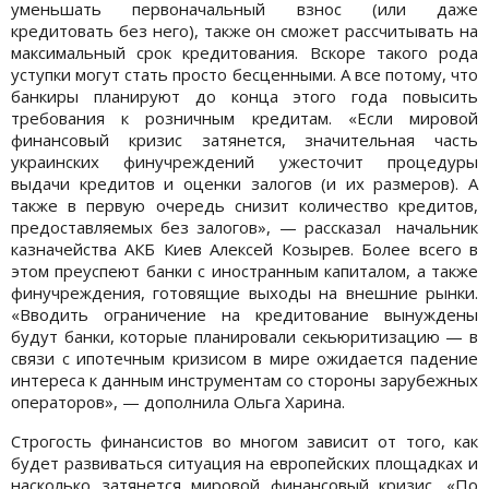
уменьшать первоначальный взнос (или даже
кредитовать без него), также он сможет рассчитывать на
максимальный срок кредитования. Вскоре такого рода
уступки могут стать просто бесценными. А все потому, что
банкиры планируют до конца этого года повысить
требования к розничным кредитам. «Если мировой
финансовый кризис затянется, значительная часть
украинских финучреждений ужесточит процедуры
выдачи кредитов и оценки залогов (и их размеров). А
также в первую очередь снизит количество кредитов,
предоставляемых без залогов», — рассказал начальник
казначейства АКБ Киев Алексей Козырев. Более всего в
этом преуспеют банки с иностранным капиталом, а также
финучреждения, готовящие выходы на внешние рынки.
«Вводить ограничение на кредитование вынуждены
будут банки, которые планировали секьюритизацию — в
связи с ипотечным кризисом в мире ожидается падение
интереса к данным инструментам со стороны зарубежных
операторов», — дополнила Ольга Харина.
Строгость финансистов во многом зависит от того, как
будет развиваться ситуация на европейских площадках и
насколько затянется мировой финансовый кризис. «По