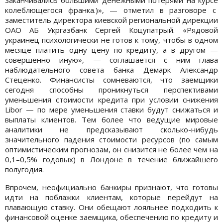
колеблющегося франка.)», — отметил в разговоре с
заместитель директора киевской региональной дирекции
ОАО АБ Укргазбанк Сергей Коцупатрый. «Рядовой
украинец психологически не готов к тому, чтобы в одном
месяце платить одну цену по кредиту, а в другом —
совершенно иную», — соглашается с ним глава
наблюдательного совета банка Демарк Александр
Стеценко. Финансисты сомневаются, что заемщики
сегодня способны проникнуться перспективами
уменьшения стоимости кредита при условии снижения
Libor — по мере уменьшения ставки будут снижаться и
выплаты клиентов. Тем более что ведущие мировые
аналитики не предсказывают сколько-нибудь
значительного падения стоимости ресурсов (по самым
оптимистическим прогнозам, он снизится не более чем на
0,1–0,5% годовых) в Лондоне в течение ближайшего
полугодия.
Впрочем, неофициально банкиры признают, что готовы
идти на поблажки клиентам, которые перейдут на
плавающую ставку. Они обещают лояльнее подходить к
финансовой оценке заемщика, обеспечению по кредиту и