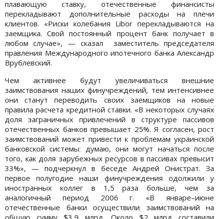
плавающую ставку, отечественные финансисты
перекладывают дополнительные расходы на плечи
клиентов. «Риски колебания Libor перекладываются на
заемщика. Свой постоянный процент банк получает в
любом случае», — сказал заместитель председателя
правления Международного ипотечного банка Александр
Врублевский.
Чем активнее будут увеличиваться внешние
заимствования наших финучреждений, тем интенсивнее
они станут переводить своих заемщиков на новые
правила расчета кредитной ставки. «В некоторых случаях
доля заграничных привлечений в структуре пассивов
отечественных банков превышает 25%. Я согласен, рост
заимствований может привести к проблемам украинской
банковской системы: думаю, они могут начаться после
того, как доля зарубежных ресурсов в пассивах превысит
33%», — подчеркнул в беседе Андрей Онистрат. За
первое полугодие наши финучреждения одолжили у
иностранных коллег в 1,5 раза больше, чем за
аналогичный период 2006 г. «В январе–июне
отечественные банки осуществили заимствований на
общую сумму $3,9 млрд. Около $2 млрд составили