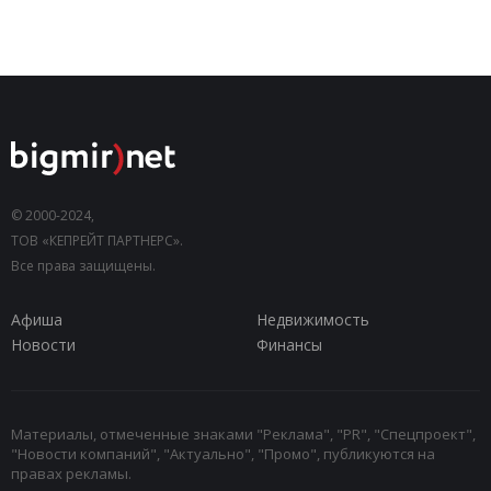
© 2000-2024,
ТОВ «КЕПРЕЙТ ПАРТНЕРС».
Все права защищены.
Афиша
Недвижимость
Новости
Финансы
Материалы, отмеченные знаками "Реклама", "PR", "Спецпроект",
"Новости компаний", "Актуально", "Промо", публикуются на
правах рекламы.