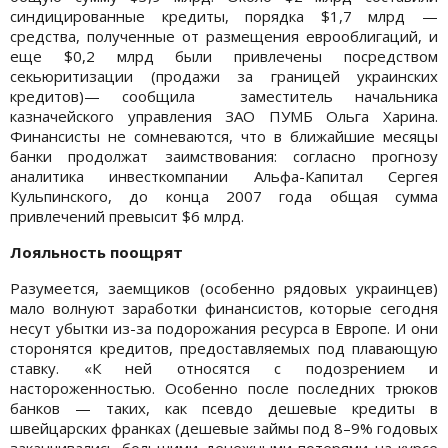
синдицированные кредиты, порядка $1,7 млрд —
средства, полученные от размещения еврооблигаций, и
еще $0,2 млрд были привлечены посредством
секьюритизации (продажи за границей украинских
кредитов)— сообщила заместитель начальника
казначейского управления ЗАО ПУМБ Ольга Харина.
Финансисты не сомневаются, что в ближайшие месяцы
банки продолжат заимствования: согласно прогнозу
аналитика инвесткомпании Альфа-Капитал Сергея
Кульпинского, до конца 2007 года общая сумма
привлечений превысит $6 млрд.
Лояльность поощрят
Разумеется, заемщиков (особенно рядовых украинцев)
мало волнуют заработки финансистов, которые сегодня
несут убытки из-за подорожания ресурса в Европе. И они
сторонятся кредитов, предоставляемых под плавающую
ставку. «К ней относятся с подозрением и
настороженностью. Особенно после последних трюков
банков — таких, как псевдо дешевые кредиты в
швейцарских франках (дешевые займы под 8–9% годовых
заканчивались большими денежными потерями на курсе