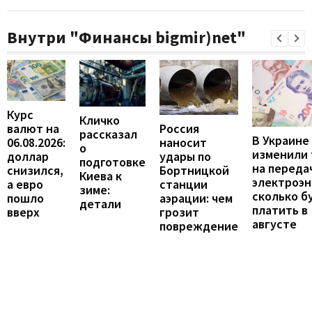
Внутри "Финансы bigmir)net"
Курс
Кличко
валют на
Россия
рассказал
В Украине
06.08.2026:
наносит
о
изменили
доллар
удары по
подготовке
на переда
снизился,
Бортницкой
Киева к
электроэн
а евро
станции
зиме:
сколько б
пошло
аэрации: чем
детали
платить в
вверх
грозит
августе
повреждение