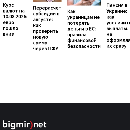
Курс
Пенсия в
Перерасчет
валют на
Украине:
Как
субсидии в
10.08.2026:
как
украинцам не
августе:
евро
увеличит
потерять
как
пошло
выплаты,
деньги в ЕС:
проверить
вниз
не
правила
новую
оформля
финансовой
сумму
их сразу
безопасности
через ПФУ