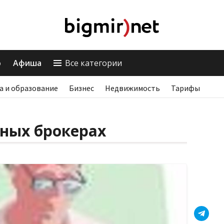
о
Афиша
Все категории
а и образование
Бизнес
Недвижимость
Тарифы
ных брокерах