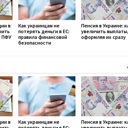
дии в
Как украинцам не
Пенсия в Украине: к
рить
потерять деньги в ЕС:
увеличить выплаты,
з ПФУ
правила финансовой
оформляя их сразу
безопасности
дии в
Как украинцам не
Пенсия в Украине: к
рить
потерять деньги в ЕС:
увеличить выплаты,