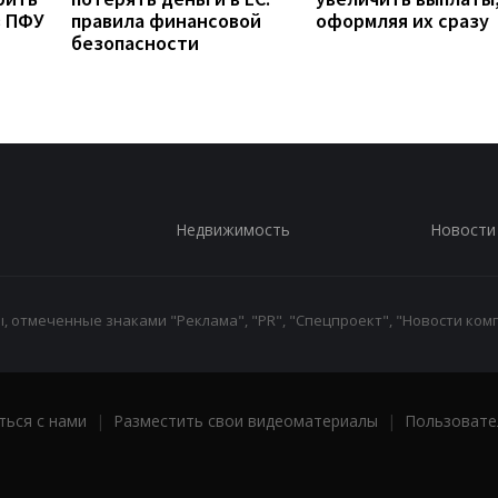
з ПФУ
правила финансовой
оформляя их сразу
безопасности
Недвижимость
Новости
 отмеченные знаками "Реклама", "PR", "Спецпроект", "Новости комп
ться с нами
|
Разместить свои видеоматериалы
|
Пользовате