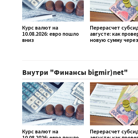
Курс валют на
Перерасчет субси
10.08.2026: евро пошло
августе: как прове
вниз
новую сумму чере
Внутри "Финансы bigmir)net"
Курс валют на
Перерасчет субси
10.08.2026: евро пошло
августе: как прове