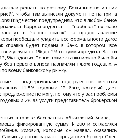
длагали решать по-разному. Большинство из них
рией”, чтобы там выписали документ не на три, а
onsulting честно предупредили, что в любом банке
урналиста Корреспондента — “пробьют” по базе
занесут в “черны список” за предоставление
океры пообещали уладить все формальности даже
к справка будет подана в банк, в котором “все
 свои услуги от 1% до 2% от суммы кредита. За эти
13,5% годовых. Точно такие ставки можно было бы
у без первого взноса назначили 14,6% годовых. А
 по всему банковскому рынку.
ение — подвернувшаяся под руку сов- местная
агавших 11,5% годовых. “В банк, который дает
 предложение не могу, потому что у вас проблемы
 годовых и 2% за услуги представитель брокерской
енных в газете бесплатных объявлений Авизо, —
омощь фиксированную сумму $ 200 и согласился
обанке. Условия, которые он назвал, оказались
 Самый дорогой вариант предложил брокер Олег.