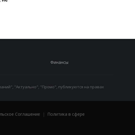
работники с низкими
кому нужно подать
зарплатами уходят с
заявление в ПФУ
работы
Финансы
аний", "Актуально", "Промо", публикуются на правах
льское Соглашение
|
Политика в сфере