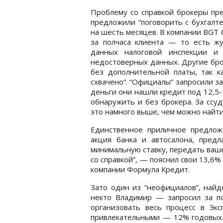
Проблему со справкой брокеры пре
предложили “поговорить с бухгалте
на шесть месяцев. В компании BGT C
за полчаса клиента — то есть ж
данных налоговой инспекции и 
недостоверных данных. Другие бр
без дополнительной платы, так ка
схвачено”. “Официалы” запросили за
деньги они нашли кредит под 12,5-
обнаружить и без брокера. За ссуд
это намного выше, чем можно найти
Единственное приличное предлож
акция банка и автосалона, предл
минимальную ставку, передать ваше
со справкой”, — пояснил свои 13,6%
компании Формула Кредит.
Зато один из “неофициалов”, найд
некто Владимир — запросил за п
организовать весь процесс в Эксп
привлекательными — 12% годовых.