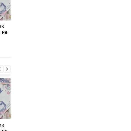
ак
Проезд по 30 грн в
Выплата 3100 грн ко
 не
Киеве: почему
Дню Независимости
работники с низкими
кому нужно подать
зарплатами уходят с
заявление в ПФУ
работы
ак
Проезд по 30 грн в
Выплата 3100 грн ко
 не
Киеве: почему
Дню Независимости