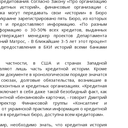
 кредитования. Согласно Закону «Про организацию
дитных историй», финансовые организации с
ка могут передавать свои «истории» в Бюро
 Украине зарегистрировано пять Бюро, из которых
ют и предоставляют информацию. «По разным
нформацию о 30-50% всех кредитов, выданных
утверждает менеджер проектов Департамента
ений Матрос, - В ближайшие 3-5 лет этот процент
т предоставления в БКИ историй всеми банками
в частности, в США и странах Западной
тавляют лишь часть кредитной истории. Кроме
ом документе в хронологическом порядке значатся
союзах, долговые обязательства, возникшие в
исконтных и кредитных организациях. «Кредитная
ключает в себя даже такой безобидный факт, как
нтной «бензиновой» карточки, - говорит Дмитрий
иректор Финансовой группы «Консалтинг и
е от украинской практики информация о кредитной
я в кредитных бюро, доступна всем кредиторам».
ир, необходимо знать, что кредитная история