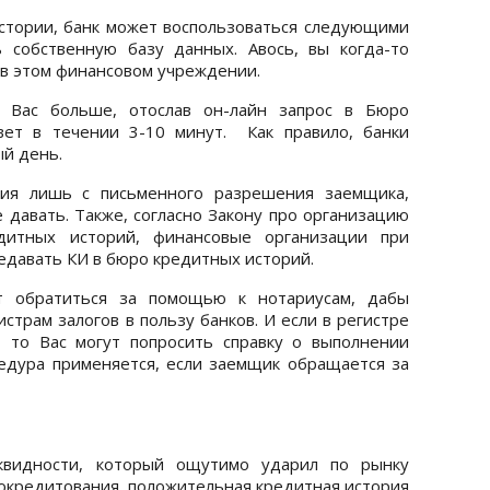
стории, банк может воспользоваться следующими
ь собственную базу данных. Авось, вы когда-то
 в этом финансовом учреждении.
о Вас больше, отослав он-лайн запрос в Бюро
вет в течении 3-10 минут. Как правило, банки
й день.
ция лишь с письменного разрешения заемщика,
 давать. Также, согласно Закону про организацию
итных историй, финансовые организации при
редавать КИ в бюро кредитных историй.
т обратиться за помощью к нотариусам, дабы
страм залогов в пользу банков. И если в регистре
 то Вас могут попросить справку о выполнении
едура применяется, если заемщик обращается за
иквидности, который ощутимо ударил по рынку
токредитования, положительная кредитная история