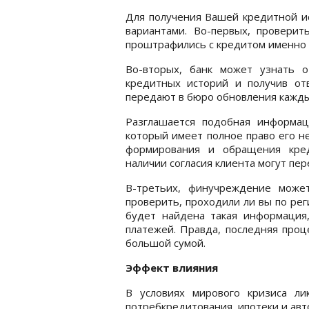
Для получения Вашей кредитной и
вариантами. Во-первых, проверит
проштрафились с кредитом именно
Во-вторых, банк может узнать 
кредитных историй и получив от
передают в бюро обновления кажды
Разглашается подобная информа
который имеет полное право его не
формирования и обращения кред
наличии согласия клиента могут пе
В-третьих, финучреждение може
проверить, проходили ли вы по реги
будет найдена такая информация,
платежей. Правда, последняя проц
большой сумой.
Эффект влияния
В условиях мирового кризиса л
потребкредитования, ипотеки и ав