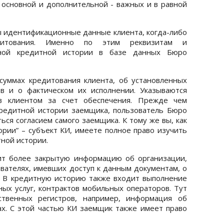
, основной и дополнительной - важных и в равной
ы идентификационные данные клиента, когда-либо
едитования. Именно по этим реквизитам и
ьной кредитной истории в базе данных Бюро
суммах кредитования клиента, об установленных
в и о фактическом их исполнении. Указываются
в клиентом за счет обеспечения. Прежде чем
кредитной истории заемщика, пользователь Бюро
ся согласием самого заемщика. К тому же вы, как
рии” – субъект КИ, имеете полное право изучить
ной истории.
ит более закрытую информацию об организации,
ателях, имевших доступ к данным документам, о
. В кредитную историю также входит выполнение
ных услуг, контрактов мобильных операторов. Тут
ственных регистров, например, информация об
х. С этой частью КИ заемщик также имеет право