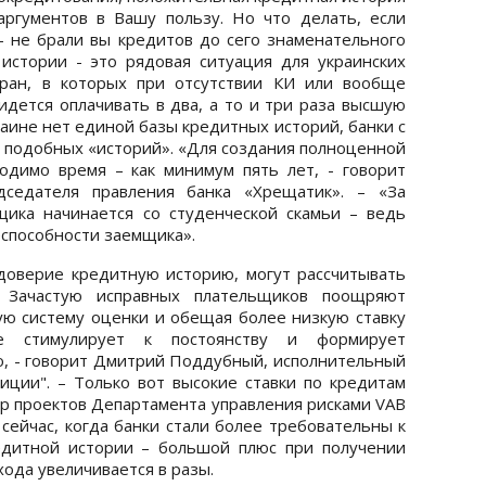
ргументов в Вашу пользу. Но что делать, если
– не брали вы кредитов до сего знаменательного
истории - это рядовая ситуация для украинских
тран, в которых при отсутствии КИ или вообще
идется оплачивать в два, а то и три раза высшую
раине нет единой базы кредитных историй, банки с
ю подобных «историй». «Для создания полноценной
одимо время – как минимум пять лет, - говорит
дседателя правления банка «Хрещатик». – «За
ика начинается со студенческой скамьи – ведь
еспособности заемщика».
верие кредитную историю, могут рассчитывать
 Зачастую исправных плательщиков поощряют
ую систему оценки и обещая более низкую ставку
е стимулирует к постоянству и формирует
, - говорит Дмитрий Поддубный, исполнительный
иции". – Только вот высокие ставки по кредитам
р проектов Департамента управления рисками VAB
 сейчас, когда банки стали более требовательны к
едитной истории – большой плюс при получении
хода увеличивается в разы.