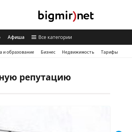
о
Афиша
Все категории
а и образование
Бизнес
Недвижимость
Тарифы
тную репутацию