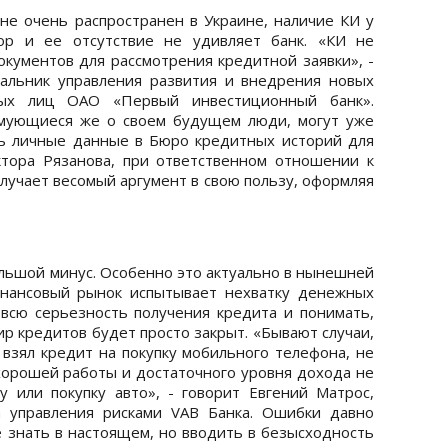
не очень распространен в Украине, наличие КИ у
ор и ее отсутствие не удивляет банк. «КИ не
окументов для рассмотрения кредитной заявки», -
чальник управления развития и внедрения новых
ных лиц ОАО «Первый инвестиционный банк».
умующиеся же о своем будущем люди, могут уже
ть личные данные в Бюро кредитных историй для
тора Рязанова, при ответственном отношении к
лучает весомый аргумент в свою пользу, оформляя
ольшой минус. Особенно это актуально в нынешней
инансовый рынок испытывает нехватку денежных
всю серьезность получения кредита и понимать,
мир кредитов будет просто закрыт. «Бывают случаи,
 взял кредит на покупку мобильного телефона, не
 хорошей работы и достаточного уровня дохода не
 или покупку авто», - говорит Евгений Матрос,
 управления рисками VAB Банка. Ошибки давно
 знать в настоящем, но вводить в безысходность