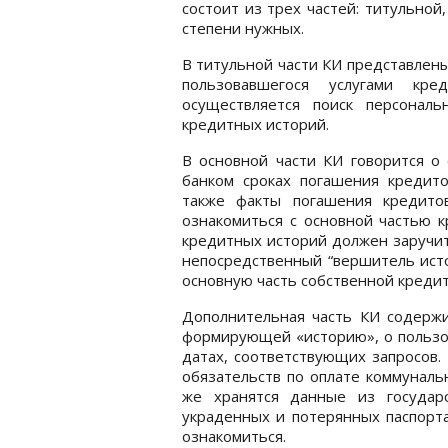
состоит из трех частей: титульной
степени нужных.
В титульной части КИ представлен
пользовавшегося услугами кр
осуществляется поиск персонал
кредитных историй.
В основной части КИ говорится о 
банком сроках погашения кредито
также факты погашения кредито
ознакомиться с основной частью 
кредитных историй должен заручить
непосредственный “вершитель исто
основную часть собственной кредит
Дополнительная часть КИ содерж
формирующей «историю», о пользов
датах, соответствующих запросов
обязательств по оплате коммуналь
же хранятся данные из государ
украденных и потерянных паспорта
ознакомиться.