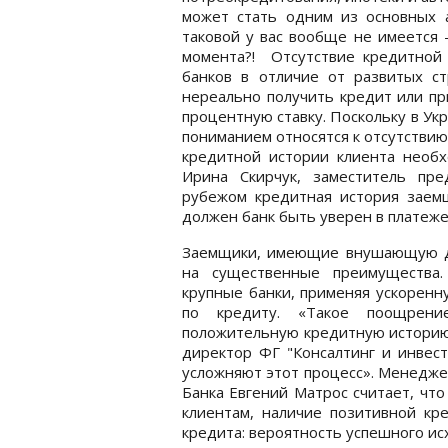
может стать одним из основных а
таковой у вас вообще не имеется 
момента?! Отсутствие кредитной 
банков в отличие от развитых с
нереально получить кредит или пр
процентную ставку. Поскольку в Ук
пониманием относятся к отсутстви
кредитной истории клиента необх
Ирина Скирчук, заместитель пре
рубежом кредитная история заемщ
должен банк быть уверен в платеж
Заемщики, имеющие внушающую до
на существенные преимущества.
крупные банки, применяя ускоренн
по кредиту. «Такое поощрени
положительную кредитную историю
директор ФГ "Консалтинг и инвест
усложняют этот процесс». Менедже
Банка Евгений Матрос считает, что
клиентам, наличие позитивной кр
кредита: вероятность успешного ис