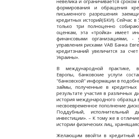
невелика и ограничивается сроком
формирования и обращения кре
письменного разрешения заемщи
кредитных историй(БКИ). Сейчас в
только три полноценно собира
оценкам, эта «тройка» имеет и
финансовыми организациями, - 
управления рисками VAB Банка Евг
кредитзнаний увеличится за сче
Украины».
В международной практике, 
Европы, банковские услуги сос
"банковской" информации в подобн
займы, полученные в кредитных 
результате участия в различных д
история международного образца в
несвоевременное пополнение диско
Поддубный, исполнительный д
инвестиции». – К тому же в отличи
истории физических лиц, хранящаяс
Желающим ввойти в кредитный м