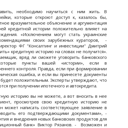
авить, необходимо научиться с ним жить. В
ейки, которые откроют доступ к, казалось бы,
тное вразумительное объяснение и аргументация
оей кредитной истории положительно влияет на
еждения. «Исключением могут стать украинские
екомендациями своих зарубежных кураторов, -
иректор ФГ "Консалтинг и инвестиции" Дмитрий
ить» кредитную историю на словах не получится».
аемщик, вряд ли сможете уговорить банковского
екоторые пункты вашей «истории», если в
еннего контроля. Правда, если при формировании
ическая ошибка, и если вы принесете документы
будет положительным. Эксперты утверждают, что
ются при получении ипотечного и автокредита.
ную историю вы не можете, а вот вносить в нее
клиент, просмотрев свою кредитную историю не
он может написать соответствующее заявление в
оводить его подтверждающими документами», -
ития и внедрения новых банковских продуктов для
иционный банк» Виктор Рязанов. - Возможен и