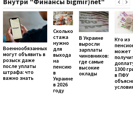
Внутри "Финансы bigmir)net"
Сколько
стажа
В Украине
Кто из
нужно
выросли
пенсио
Военнообязанных
для
зарплаты
может
могут объявить в
выхода
чиновников:
получи
розыск даже
на
где самые
доплат
после уплаты
пенсию
высокие
1300 гр
штрафа: что
в
оклады
в ПФУ
важно знать
Украине
объясн
в 2026
услови
году