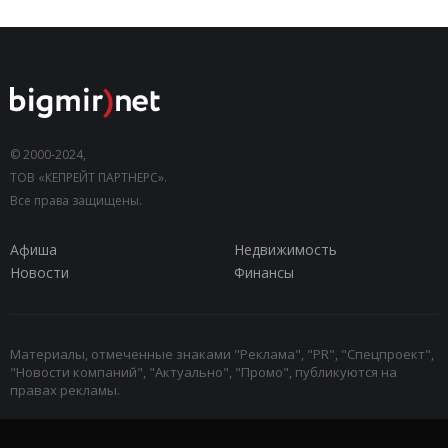
© 2000-2024,
ТОВ «КЕПРЕЙТ ПАРТНЕРС».
Все права защищены.
Афиша
Недвижимость
Новости
Финансы
Материалы, отмеченные знаками "Реклама", "PR", "Спецпроект",
"Новости компаний", "Актуально", "Промо", публикуются на
правах рекламы.