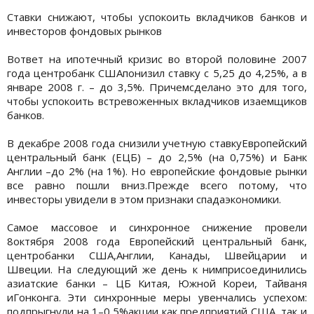
Ставки снижают, чтобы успокоить вкладчиков банков и
инвесторов фондовых рынков
Вответ на ипотечный кризис во второй половине 2007
года центробанк СШАпонизил ставку с 5,25 до 4,25%, а в
январе 2008 г. – до 3,5%. Причемсделано это для того,
чтобы успокоить встревоженных вкладчиков изаемщиков
банков.
В декабре 2008 года снизили учетную ставкуЕвропейский
центральный банк (ЕЦБ) – до 2,5% (на 0,75%) и Банк
Англии –до 2% (на 1%). Но европейские фондовые рынки
все равно пошли вниз.Прежде всего потому, что
инвесторы увидели в этом признаки спадаэкономики.
Самое массовое и синхронное снижение провели
8октября 2008 года Европейский центральный банк,
центробанки США,Англии, Канады, Швейцарии и
Швеции. На следующий же день к нимприсоединились
азиатские банки – ЦБ Китая, Южной Кореи, Тайваня
иГонконга. Эти синхронные меры увенчались успехом:
подпрыгнули на 1–0,5%акции как предприятий США, так и