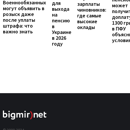
Военнообязанных
для
зарплаты
может
могут объявить в
выхода
чиновников:
получи
розыск даже
на
где самые
доплат
после уплаты
пенсию
высокие
1300 гр
штрафа: что
в
оклады
в ПФУ
важно знать
Украине
объясн
в 2026
услови
году