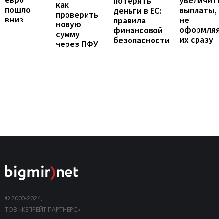
увеличит
потерять
как
пошло
выплаты,
деньги в ЕС:
проверить
вниз
не
правила
новую
оформля
финансовой
сумму
их сразу
безопасности
через ПФУ
© 2000-2024,
ТОВ «КЕПРЕЙТ ПАРТНЕРС».