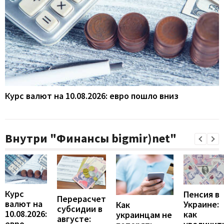
Курс валют на 10.08.2026: евро пошло вниз
Внутри "Финансы bigmir)net"
Курс
Пенсия в
Перерасчет
валют на
Украине:
Как
субсидии в
10.08.2026:
как
украинцам не
августе:
евро