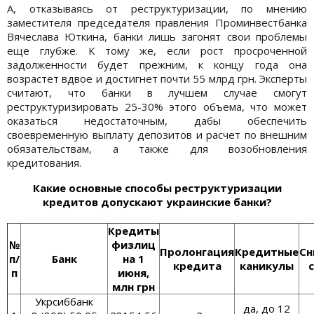
А, отказываясь от реструктуризации, по мнению
заместителя председателя правления Проминвестбанка
Вячеслава Юткина, банки лишь загонят свои проблемы
еще глубже. К тому же, если рост просроченной
задолженности будет прежним, к концу года она
возрастет вдвое и достигнет почти 55 млрд грн. Эксперты
считают, что банки в лучшем случае смогут
реструктуризировать 25-30% этого объема, что может
оказаться недостаточным, дабы обеспечить
своевременную выплату депозитов и расчет по внешним
обязательствам, а также для возобновления
кредитования.
Какие основные способы реструктуризации
кредитов допускают украинские банки?
Кредиты
№
физлиц
Пролонгация
Кредитные
Сн
п/
Банк
на 1
кредита
каникулы
п
июня,
млн грн
Укрсиббанк
да, до 12