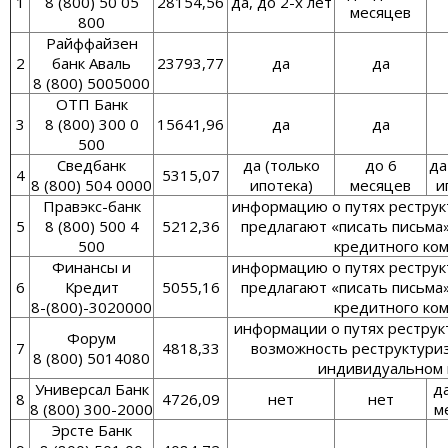
1
8 (800) 50 05
28154,56
да, до 2-х лет
месяцев
800
Райффайзен
2
банк Аваль
23793,77
да
да
8 (800) 5005000
ОТП Банк
3
8 (800) 300 0
15641,96
да
да
500
Сведбанк
да (только
до 6
да
4
5315,07
8 (800) 504 0000
ипотека)
месяцев
и
Правэкс-банк
информацию о путях реструк
5
8 (800) 500 4
5212,36
предлагают «писать письма
500
кредитного ко
Финансы и
информацию о путях реструк
6
Кредит
5055,16
предлагают «писать письма
8-(800)-3020000
кредитного ко
информации о путях реструк
Форум
7
4818,33
возможность реструктури
8 (800) 5014080
индивидуальном 
Универсал Банк
д
8
4726,09
нет
нет
8 (800) 300-2000
м
Эрсте Банк