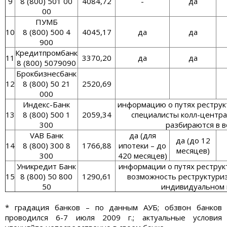
9
8 (800) 501 00
4084,72
-
да
00
ПУМБ
10
8 (800) 500 4
4045,17
да
да
900
Кредитпромбанк
11
3370,20
да
да
8 (800) 5079090
Брокбизнесбанк
12
8 (800) 50 21
2520,69
000
Индекс-Банк
информацию о путях реструк
13
8 (800) 500 1
2059,34
специалисты колл-центр
300
разбираются в 
VAB Банк
да (для
да (до 12
14
8 (800) 300 8
1766,88
ипотеки – до
месяцев)
300
420 месяцев)
Уникредит Банк
информации о путях реструк
15
8 (800) 50 800
1290,61
возможность реструктури
50
индивидуальном 
* градация банков – по данным АУБ; обзвон банков
проводился 6-7 июля 2009 г.; актуальные условия