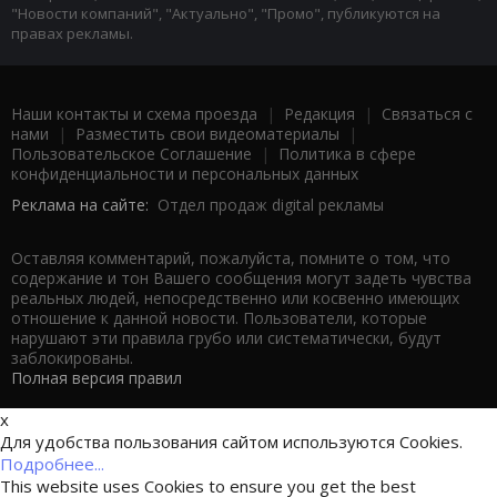
"Новости компаний", "Актуально", "Промо", публикуются на
правах рекламы.
Наши контакты и схема проезда
|
Редакция
|
Связаться с
нами
|
Разместить свои видеоматериалы
|
Пользовательское Соглашение
|
Политика в сфере
конфиденциальности и персональных данных
Реклама на сайте:
Отдел продаж digital рекламы
Оставляя комментарий, пожалуйста, помните о том, что
содержание и тон Вашего сообщения могут задеть чувства
реальных людей, непосредственно или косвенно имеющих
отношение к данной новости. Пользователи, которые
нарушают эти правила грубо или систематически, будут
заблокированы.
Полная версия правил
x
Для удобства пользования сайтом используются Cookies.
Подробнее...
This website uses Cookies to ensure you get the best