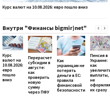
Курс валют на 10.08.2026: евро пошло вниз
Внутри "Финансы bigmir)net"
Курс
Пенсия в
Перерасчет
валют на
Украине:
Как
субсидии в
10.08.2026:
как
украинцам не
августе:
евро
увеличит
потерять
как
пошло
выплаты,
деньги в ЕС:
проверить
вниз
не
правила
новую
оформля
финансовой
сумму
их сразу
безопасности
через ПФУ