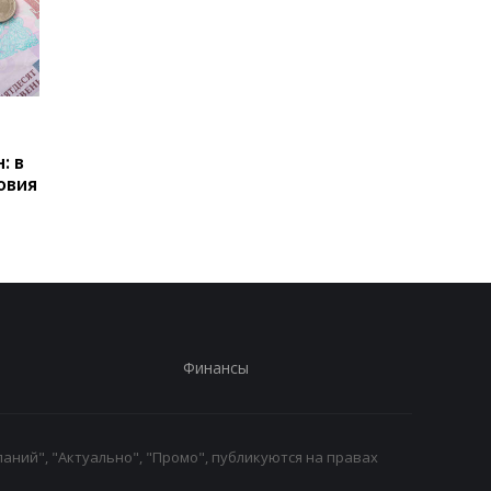
Пенсии для украинцев в
Банки усилили
Польше: кто может
контроль переводов:
: в
получать выплаты
какие операции мог
овия
заблокировать карт
Финансы
аний", "Актуально", "Промо", публикуются на правах