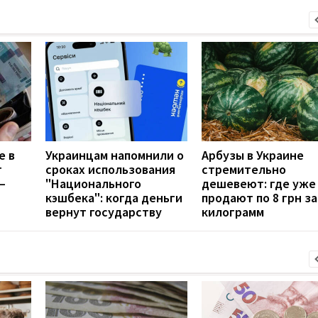
е в
Украинцам напомнили о
Арбузы в Украине
т
сроках использования
стремительно
—
"Национального
дешевеют: где уже
кэшбека": когда деньги
продают по 8 грн за
вернут государству
килограмм