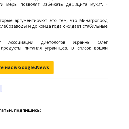
ти меры позволят избежать дефицита муки", -
оторые аргументируют это тем, что Минагропрод
 хлебозаводы и до конца года ожидает стабильные
нт Ассоциации диетологов Украины Олег
продукты питания украинцев. В список вошли
е нас в Google.News
татьи, подпишись: