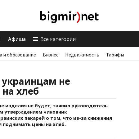
о
Афиша
Все категории
а и образование
Бизнес
Недвижимость
Тарифы
 украинцам не
 на хлеб
е изделия не будет, заявил руководитель
им утверждением чиновник
аинских пекарей о том, что из-за снижения
 поднимать цены на хлеб.