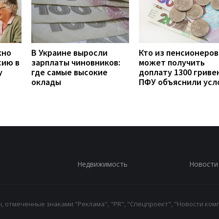
жно
В Украине выросли
Кто из пенсионеров
сию в
зарплаты чиновников:
может получить
у
где самые высокие
доплату 1300 гривен
оклады
ПФУ объяснили усл
Недвижимость
Новости
 отмеченные знаками "Реклама", "PR", "Спецпроект", "Новости комп