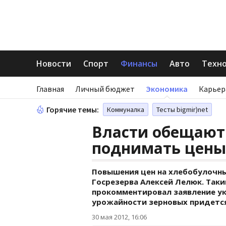
Новости
Спорт
Финансы
Авто
Техн
Главная
Личный бюджет
Экономика
Карьер
Горячие темы:
Коммуналка
Тесты bigmir)net
Власти обещают
поднимать цены
Повышения цен на хлебобулочны
Госрезерва Алексей Лелюк. Так
прокомментировал заявление укр
урожайности зерновых придется
30 мая 2012, 16:06