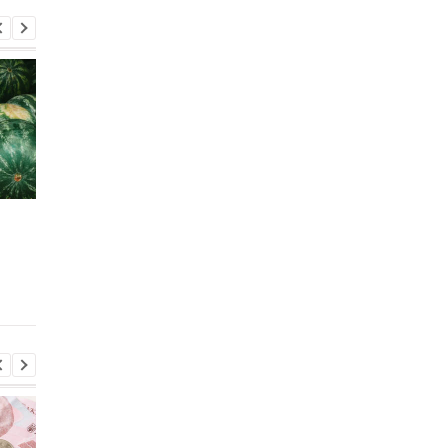
Цены на топливо
Земля в Украине
изменились: бензин
продолжает дорожа
дорожает, дизель
где самые высокие
подешевел
цены в 2026 году