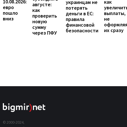
10.08.2026:
как
украинцам не
августе:
евро
увеличит
потерять
как
пошло
выплаты,
деньги в ЕС:
проверить
вниз
не
правила
новую
оформля
финансовой
сумму
их сразу
безопасности
через ПФУ
© 2000-2024,