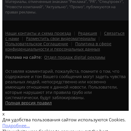
Материалы, отмеченные знаками "Реклама", "PR", "Спецпроект",
"Новости компаний", "Актуально", "Промо", публикуются на
правах рекламы.
Наши контакты и схема проезда
|
Редакция
|
Связаться
с нами
|
Разместить свои видеоматериалы
|
Пользовательское Соглашение
|
Политика в сфере
конфиденциальности и персональных данных
Реклама на сайте:
Отдел продаж digital рекламы
Оставляя комментарий, пожалуйста, помните о том, что
содержание и тон Вашего сообщения могут задеть чувства
реальных людей, непосредственно или косвенно
имеющих отношение к данной новости. Пользователи,
которые нарушают эти правила грубо или
систематически, будут заблокированы.
Полная версия правил
x
Для удобства пользования сайтом используются Cookies.
Подробнее...