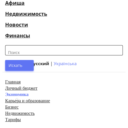
Афиша
Недвижимость
Новости
Финансы
Язык сайта:
Русский
|
Українська
Искать
Главная
Личный бюджет
Экономика
Карьера и образование
Бизнес
Недвижимость
Тарифы