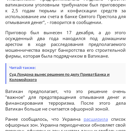
ватиканским уголовным трибуналом был приговорен
к 2,5 годам тюрьмы и конфискации средств за
использование им счета в банке Святого Престола для
отмывания денег", - говорится в сообщении.
Приговор был вынесен 17 декабря, а до этого
осужденный два года находился под домашним
арестом в ходе расследования предполагаемого
мошенничества вокруг банкротства его строительной
фирмы, которая была подрядчиком в Ватикане.
Читай также:
Суд Лондона вынес решение по делу ПриватБанка и
Коломойского
Ватикан предполагает, что это решение очень
"важное" для предотвращения отмывания денег и
финансирования терроризма. После этого дела
Ватикан больше не считается офшорной зоной.
Ранее сообщалось, что Украина
расширила
список
офшорных зон. Украина периодически обновляет свой
перечень офшорных зон с учетом данных глобального