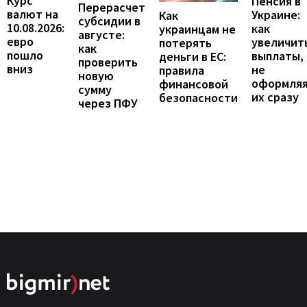
Курс
Пенсия в
Перерасчет
валют на
Украине:
Как
субсидии в
10.08.2026:
как
украинцам не
августе:
евро
увеличит
потерять
как
пошло
выплаты,
деньги в ЕС:
проверить
вниз
не
правила
новую
оформля
финансовой
сумму
их сразу
безопасности
через ПФУ