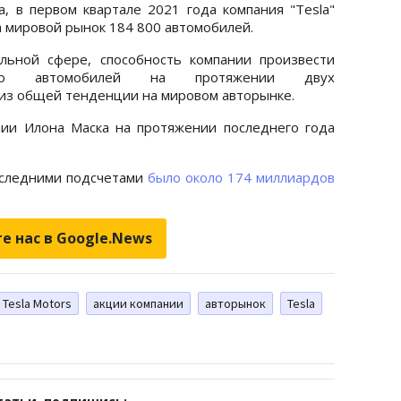
, в первом квартале 2021 года компания "Tesla"
а мировой рынок 184 800 автомобилей.
льной сфере, способность компании произвести
тво автомобилей на протяжении двух
 из общей тенденции на мировом авторынке.
нии Илона Маска на протяжении последнего года
оследними подсчетами
было около 174 миллиардов
е нас в Google.News
Tesla Motors
акции компании
авторынок
Tesla