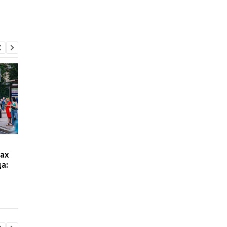
Борщевой набор
АМКУ проверяет рос
ах
дешевле клубники: как
цен на топливо на
а:
изменились цены на
украинских АЗС
овощи и фрукты в
Украине в мае