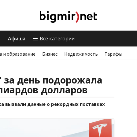
о
Афиша
Все категории
а и образование
Бизнес
Недвижимость
Тарифы
" за день подорожала
ллиардов долларов
ка вызвали данные о рекордных поставках