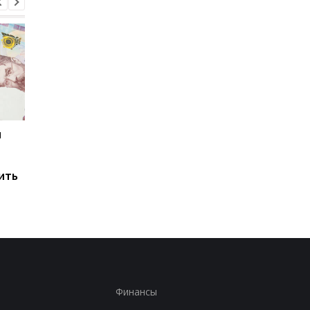
и
Мировые запасы
Остановка морского
топлива почти
коридора может
исчерпаны: эксперт
привести к снижени
ить
предупредил о рисках
производства
для Украины
железной руды
Финансы