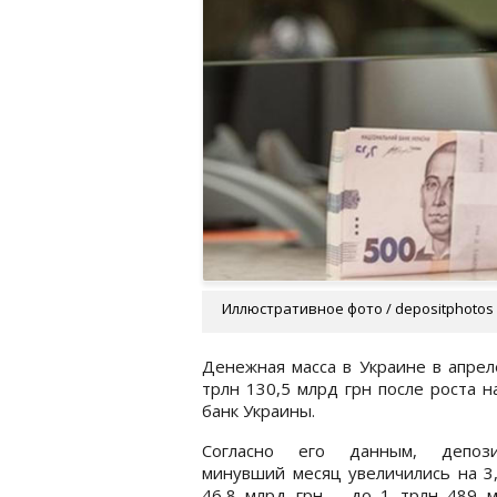
Иллюстративное фото / depositphotos
Денежная масса в Украине в апреле
трлн 130,5 млрд грн после роста 
банк Украины.
Согласно его данным, депоз
минувший месяц увеличились на 3
46,8 млрд грн – до 1 трлн 489 м