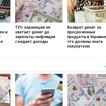
73% украинцев не
Возврат денег за
ен и
хватает денег до
просроченные
т
зарплаты: инфляция
продукты в Украине
те
съедает доходы
что должны знать
покупатели