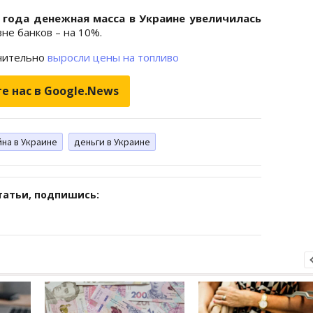
 года денежная масса в Украине увеличилась
вне банков – на 10%.
ачительно
выросли цены на топливо
е нас в Google.News
йна в Украине
деньги в Украине
татьи, подпишись: