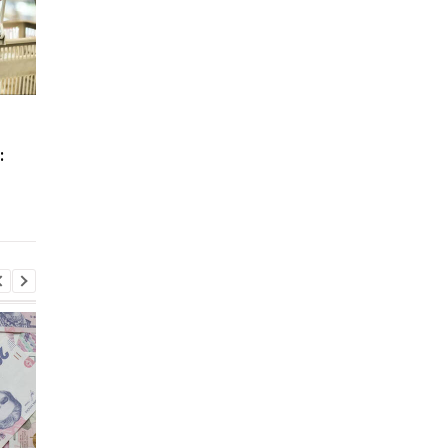
Экономисты
Почему в Украине не
рассказали, в какой
хватает студентов
:
валюте хранить
инженерных
сбережения и стоит ли
специальностей
сейчас продавать
доллары