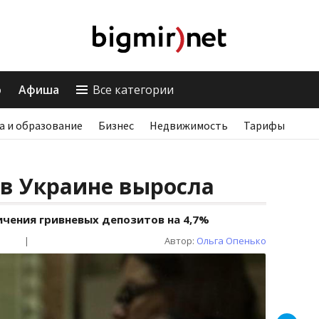
о
Афиша
Все категории
а и образование
Бизнес
Недвижимость
Тарифы
в Украине выросла
ичения гривневых депозитов на 4,7%
|
Автор:
Ольга Опенько