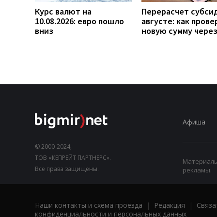
Курс валют на
Перерасчет субси
10.08.2026: евро пошло
августе: как прове
вниз
новую сумму чере
Афиша
© 2000-2024,
ТОВ «КЕПРЕЙТ ПАРТНЕРС».
Материалы,
Все права защищены.
рекламы.
Наши контакты и схема проезда
|
Редакция
|
Связа
конфиденциальности и персональных данных