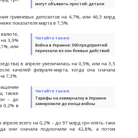
могут объявить простой: детали
ения гривневых депозитов на 4,7%, или 46,5 млрд
 ниже показателя марта в 7,5%.
люте,
Читайте также:
 на 3,9%
Война в Украине: 500 предприятий
,1%, или
переехали из зон боевых действий
едства) в апреле увеличилась на 0,5%, или на 3,5
сле качелей февраля-марта, когда она сначала
на 7,3%.
ращении
Читайте также:
яц также
Тарифы на коммуналку в Украине
рн – до
заморозили до конца войны
а 0,2% в
апреле всего на 0,2% – до 97 млрд грн опять-таки
гда они сначала подскочили на 42,8%, а потом