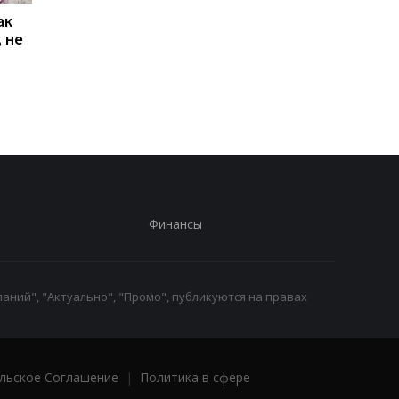
ак
Проезд по 30 грн в
Выплата 3100 грн ко
 не
Киеве: почему
Дню Независимости
работники с низкими
кому нужно подать
зарплатами уходят с
заявление в ПФУ
работы
Финансы
аний", "Актуально", "Промо", публикуются на правах
льское Соглашение
|
Политика в сфере