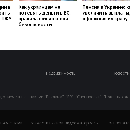
дии в
Как украинцам не
Пенсия в Украине: к
рить
потерять деньги в ЕС:
увеличить выплаты,
з ПФУ
правила финансовой
оформляя их сразу
безопасности
Недвижимость
Новости
 отмеченные знаками "Реклама", "PR", "Спецпроект", "Новости комп
ться с нами
|
Разместить свои видеоматериалы
|
Пользовате