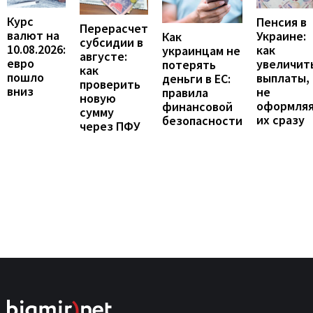
Курс
Пенсия в
Перерасчет
валют на
Украине:
Как
субсидии в
10.08.2026:
как
украинцам не
августе:
евро
увеличит
потерять
как
пошло
выплаты,
деньги в ЕС:
проверить
вниз
не
правила
новую
оформля
финансовой
сумму
их сразу
безопасности
через ПФУ