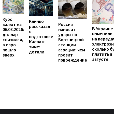
Курс
Кличко
валют на
Россия
рассказал
В Украине
06.08.2026:
наносит
о
изменили
доллар
удары по
подготовке
на переда
снизился,
Бортницкой
Киева к
электроэн
а евро
станции
зиме:
сколько б
пошло
аэрации: чем
детали
платить в
вверх
грозит
августе
повреждение