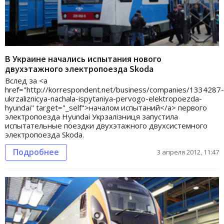
В Украине начались испытания нового
двухэтажного электропоезда Skoda
Вслед за <a
href="http://korrespondent.net/business/companies/1334287-
ukrzaliznicya-nachala-ispytaniya-pervogo-elektropoezda-
hyundai" target="_self">началом испытаний</a> первого
электропоезда Hyundai Укрзалізниця запустила
испытательные поездки двухэтажного двухсистемного
электропоезда Skoda.
Подробнее
3 апреля 2012, 11:47