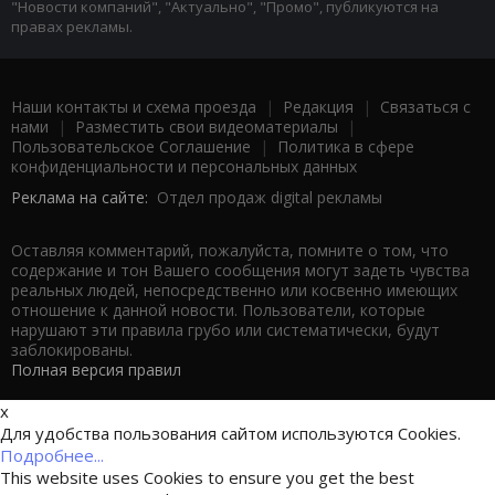
"Новости компаний", "Актуально", "Промо", публикуются на
правах рекламы.
Наши контакты и схема проезда
|
Редакция
|
Связаться с
нами
|
Разместить свои видеоматериалы
|
Пользовательское Соглашение
|
Политика в сфере
конфиденциальности и персональных данных
Реклама на сайте:
Отдел продаж digital рекламы
Оставляя комментарий, пожалуйста, помните о том, что
содержание и тон Вашего сообщения могут задеть чувства
реальных людей, непосредственно или косвенно имеющих
отношение к данной новости. Пользователи, которые
нарушают эти правила грубо или систематически, будут
заблокированы.
Полная версия правил
x
Для удобства пользования сайтом используются Cookies.
Подробнее...
This website uses Cookies to ensure you get the best