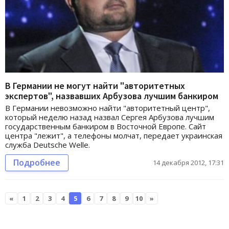
В Германии не могут найти "авторитетных
экспертов", назвавших Арбузова лучшим банкиром
В Германии невозможно найти "авторитетный центр",
который неделю назад назвал Сергея Арбузова лучшим
государственным банкиром в Восточной Европе. Сайт
центра "лежит", а телефоны молчат, передает украинская
служба Deutsche Welle.
Подробнее
14 декабря 2012, 17:31
«
1
2
3
4
5
6
7
8
9
10
»