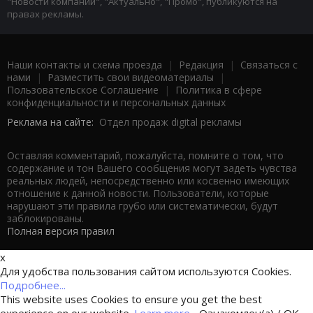
"Новости компаний", "Актуально", "Промо", публикуются на
правах рекламы.
Наши контакты и схема проезда
|
Редакция
|
Связаться с
нами
|
Разместить свои видеоматериалы
|
Пользовательское Соглашение
|
Политика в сфере
конфиденциальности и персональных данных
Реклама на сайте:
Отдел продаж digital рекламы
Оставляя комментарий, пожалуйста, помните о том, что
содержание и тон Вашего сообщения могут задеть чувства
реальных людей, непосредственно или косвенно имеющих
отношение к данной новости. Пользователи, которые
нарушают эти правила грубо или систематически, будут
заблокированы.
Полная версия правил
x
Для удобства пользования сайтом используются Cookies.
Подробнее...
This website uses Cookies to ensure you get the best
experience on our website.
Learn more...
Ознакомлен(а) / OK