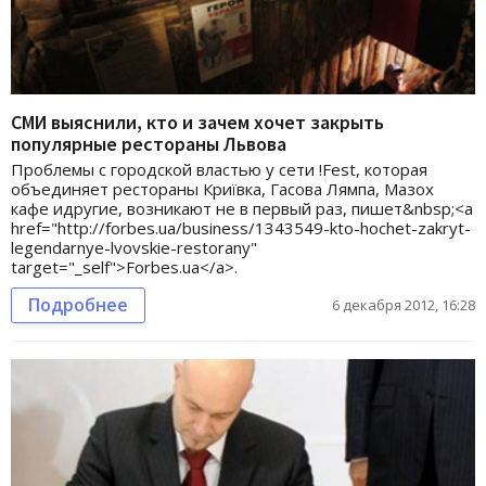
СМИ выяснили, кто и зачем хочет закрыть
популярные рестораны Львова
Проблемы с городской властью у сети !Fest, которая
объединяет рестораны Криївка, Гасова Лямпа, Мазох
кафе идругие, возникают не в первый раз, пишет&nbsp;<a
href="http://forbes.ua/business/1343549-kto-hochet-zakryt-
legendarnye-lvovskie-restorany"
target="_self">Forbes.ua</a>.
Подробнее
6 декабря 2012, 16:28