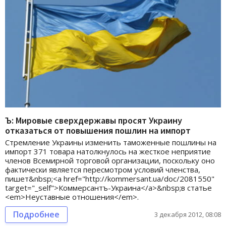
Ъ: Мировые сверхдержавы просят Украину
отказаться от повышения пошлин на импорт
Стремление Украины изменить таможенные пошлины на
импорт 371 товара натолкнулось на жесткое неприятие
членов Всемирной торговой организации, поскольку оно
фактически является пересмотром условий членства,
пишет&nbsp;<a href="http://kommersant.ua/doc/2081550"
target="_self">Коммерсантъ-Украина</a>&nbsp;в статье
<em>Неуставные отношения</em>.
Подробнее
3 декабря 2012, 08:08