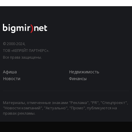
© 2000-2024,
ТОВ «КЕПРЕЙТ ПАРТНЕРС».
Все права защищены.
Афиша
Недвижимость
Новости
Финансы
Материалы, отмеченные знаками "Реклама", "PR", "Спецпроект",
"Новости компаний", "Актуально", "Промо", публикуются на
правах рекламы.