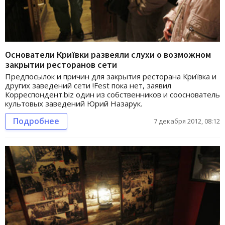
Основатели Криївки развеяли слухи о возможном
закрытии ресторанов сети
Предпосылок и причин для закрытия ресторана Криївка и
других заведений сети !Fest пока нет, заявил
Корреспондент.biz один из собственников и сооснователь
культовых заведений Юрий Назарук.
Подробнее
7 декабря 2012, 08:12