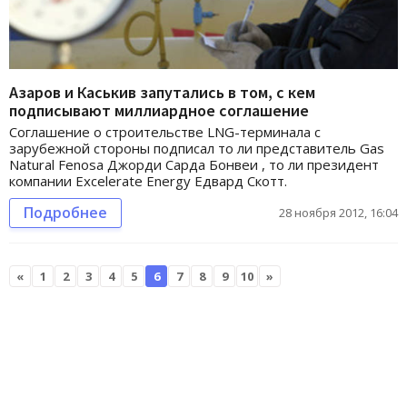
Азаров и Каськив запутались в том, с кем
подписывают миллиардное соглашение
Соглашение о строительстве LNG-терминала с
зарубежной стороны подписал то ли представитель Gas
Natural Fenosa Джорди Сарда Бонвеи , то ли президент
компании Excelerate Energy Едвард Скотт.
Подробнее
28 ноября 2012, 16:04
«
1
2
3
4
5
6
7
8
9
10
»