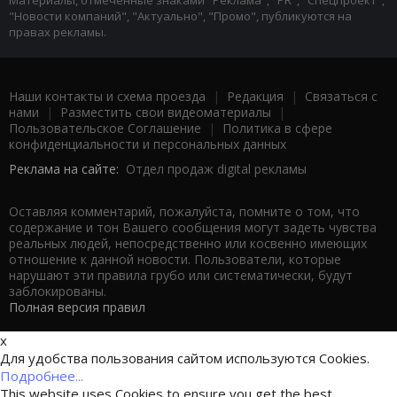
"Новости компаний", "Актуально", "Промо", публикуются на
правах рекламы.
Наши контакты и схема проезда
|
Редакция
|
Связаться с
нами
|
Разместить свои видеоматериалы
|
Пользовательское Соглашение
|
Политика в сфере
конфиденциальности и персональных данных
Реклама на сайте:
Отдел продаж digital рекламы
Оставляя комментарий, пожалуйста, помните о том, что
содержание и тон Вашего сообщения могут задеть чувства
реальных людей, непосредственно или косвенно имеющих
отношение к данной новости. Пользователи, которые
нарушают эти правила грубо или систематически, будут
заблокированы.
Полная версия правил
x
Для удобства пользования сайтом используются Cookies.
Подробнее...
This website uses Cookies to ensure you get the best