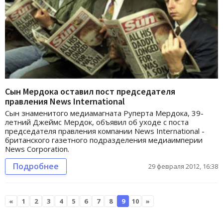
Сын Мердока оставил пост председателя
правления News International
Сын знаменитого медиамагната Руперта Мердока, 39-
летний Джеймс Мердок, объявил об уходе с поста
председателя правления компании News International -
британского газетного подразделения медиаимперии
News Corporation.
Подробнее
29 февраля 2012, 16:38
«
1
2
3
4
5
6
7
8
9
10
»