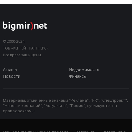
© 2000-2024,
ТОВ «КЕПРЕЙТ ПАРТНЕРС».
Все права защищены.
Афиша
Недвижимость
Новости
Финансы
Материалы, отмеченные знаками "Реклама", "PR", "Спецпроект",
"Новости компаний", "Актуально", "Промо", публикуются на
правах рекламы.