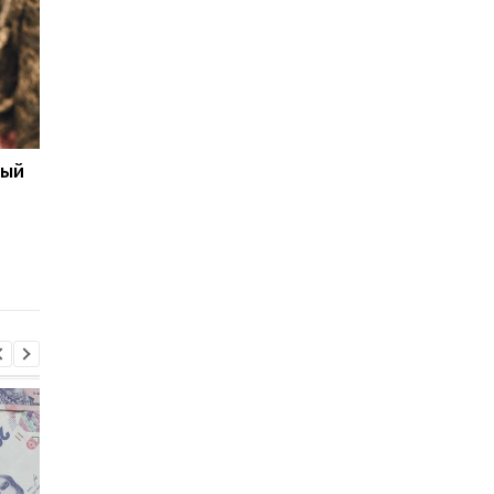
ный
Бронирование
Число украинских
работников с сентября
беженцев в ЕС вырос
2026 года: кто может
в каких странах
потерять отсрочку от
фиксируется отток
мобилизации