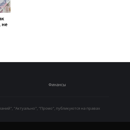
ак
Проезд по 30 грн в
Выплата 3100 грн ко
 не
Киеве: почему
Дню Независимости
работники с низкими
кому нужно подать
зарплатами уходят с
заявление в ПФУ
работы
Финансы
аний", "Актуально", "Промо", публикуются на правах