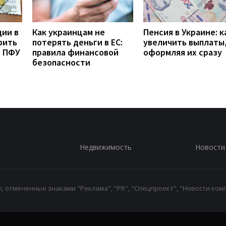
дии в
Как украинцам не
Пенсия в Украине: к
рить
потерять деньги в ЕС:
увеличить выплаты,
з ПФУ
правила финансовой
оформляя их сразу
безопасности
Недвижимость
Новости
 отмеченные знаками "Реклама", "PR", "Спецпроект", "Новости комп