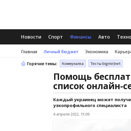
Новости
Спорт
Финансы
Авто
Техн
Главная
Личный бюджет
Экономика
Карьер
Горячие темы:
Коммуналка
Тесты bigmir)net
Помощь бесплатн
список онлайн-с
Каждый украинец может получи
узкопрофильного специалиста
4 апреля 2022, 15:09