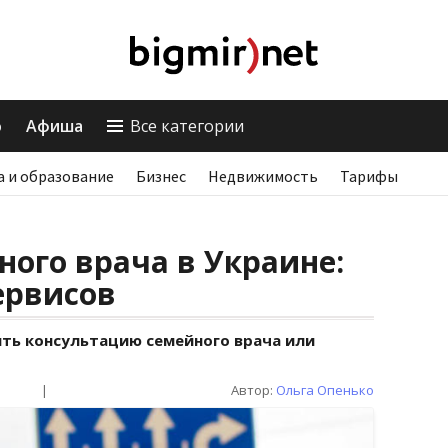
о
Афиша
Все категории
а и образование
Бизнес
Недвижимость
Тарифы
ого врача в Украине:
ервисов
ть консультацию семейного врача или
|
Автор:
Ольга Опенько