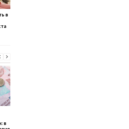
ть в
Право собственности
Нацполиция
на землю: как получить
разоблачила схему
ста
кадастровый номер
теневого оборота
инвалюты на 100 мл
грн
Пенсии для украинцев в
Банки усилили
Польше: кто может
контроль переводов:
: в
получать выплаты
какие операции мог
овия
заблокировать карт