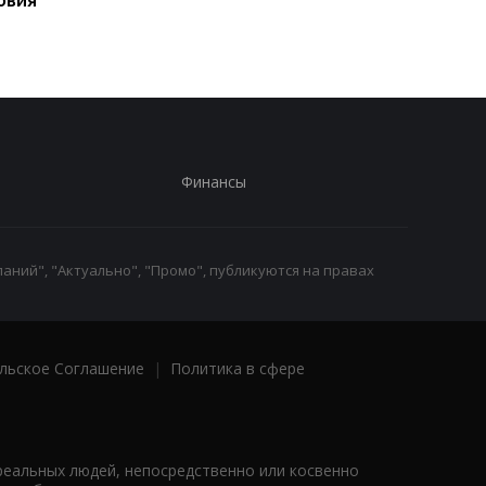
Финансы
аний", "Актуально", "Промо", публикуются на правах
льское Соглашение
|
Политика в сфере
реальных людей, непосредственно или косвенно