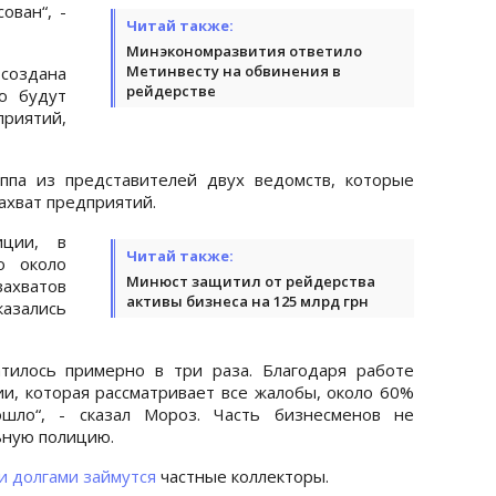
ован“, -
Читай также:
Минэкономразвития ответило
Метинвесту на обвинения в
 создана
рейдерстве
ю будут
риятий,
ппа из представителей двух ведомств, которые
ахват предприятий.
иции, в
Читай также:
о около
Минюст защитил от рейдерства
хватов
активы бизнеса на 125 млрд грн
азались
атилось примерно в три раза. Благодаря работе
и, которая рассматривает все жалобы, около 60%
ошло“, - сказал Мороз. Часть бизнесменов не
ьную полицию.
и долгами займутся
частные коллекторы.