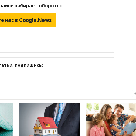
краине набирает обороты:
е нас в Google.News
татьи, подпишись: