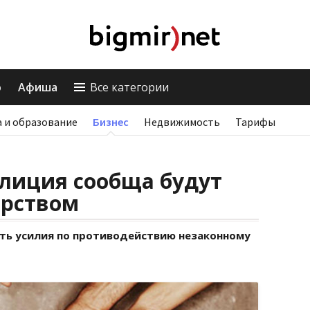
о
Афиша
Все категории
 и образование
Бизнес
Недвижимость
Тарифы
лиция сообща будут
ерством
ть усилия по противодействию незаконному