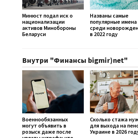
Минюст подал иск о
Названы самые
национализации
популярные имена
активов Минобороны
среди новорожде
Беларуси
в 2022 году
Внутри "Финансы bigmir)net"
Военнообязанных
Сколько стажа ну
могут объявить в
для выхода на пен
розыск даже после
Украине в 2026 год
уплаты штрафа: что