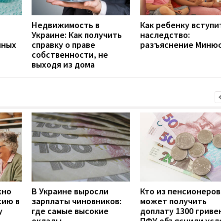
Недвижимость в
Как ребенку вступи
Украине: Как получить
наследство:
нных
справку о праве
разъяснение Миню
собственности, не
выходя из дома
жно
В Украине выросли
Кто из пенсионеров
сию в
зарплаты чиновников:
может получить
у
где самые высокие
доплату 1300 гривен
оклады
ПФУ объяснили усл