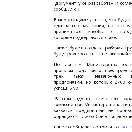
“Документ уже разработан и соглас
сообщил он.
В меморандуме указано, что будет
единая горячая линия, на котору
приниматься жалобы от предп
которые подвергаются атаке.
Также будет создана рабочая гру
будут реагировать на незаконный з
По данным Министерства юст
прошлом году было предпринят
трех тысяч незаконных за
предприятий, из которых 2700 ок
успешными.
“В этом году их количество сокр
комиссии при Министерстве юстици
захватов предприятий не произ
обращаются с жалобой в Национал
Ранее сообщалось о том, что
с осен