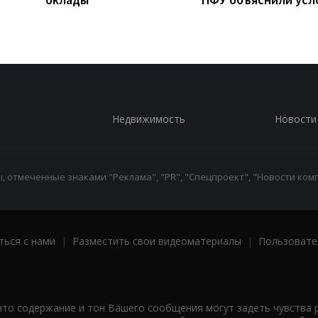
Недвижимость
Новости
 отмеченные знаками "Реклама", "PR", "Спецпроект", "Новости комп
ться с нами
|
Разместить свои видеоматериалы
|
Пользовате
что содержание и тон Вашего сообщения могут задеть чувства 