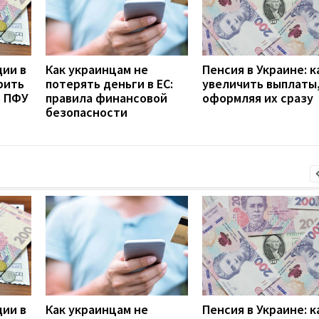
дии в
Как украинцам не
Пенсия в Украине: к
рить
потерять деньги в ЕС:
увеличить выплаты,
з ПФУ
правила финансовой
оформляя их сразу
безопасности
дии в
Как украинцам не
Пенсия в Украине: к