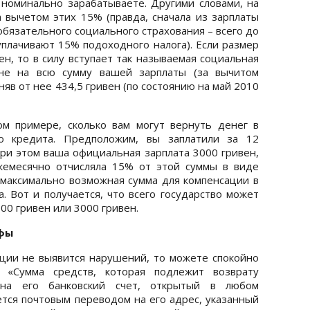
номинально зарабатываете. Другими словами, на
а вычетом этих 15% (правда, сначала из зарплаты
бязательного социального страхования – всего до
 уплачивают 15% подоходного налога). Если размер
н, то в силу вступает так называемая социальная
 не на всю сумму вашей зарплаты (за вычитом
яв от нее 434,5 гривен (по состоянию на май 2010
ом примере, сколько вам могут вернуть денег в
го кредита. Предположим, вы заплатили за 12
При этом ваша официальная зарплата 3000 гривен,
жемесячно отчисляла 15% от этой суммы в виде
м максимально возможная сумма для компенсации в
. Вот и получается, что всего государство может
000 гривен или 3000 гривен.
фы
ции не выявится нарушений, то можете спокойно
. «Сумма средств, которая подлежит возврату
я на его банковский счет, открытый в любом
ется почтовым переводом на его адрес, указанный