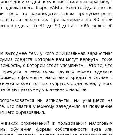
арных дней со дня получения такой декларации», -
т адвокатского бюро «АБГ». Если государство не
ый срок, то законодательством предусмотрены
латить за опоздание. При задержке до 30 дней
ого кредита, от 31 до 90 дней – 50%, более 90
м выгоднее тем, у кого официальная заработная
сумма средств, которые вам могут вернуть, тоже
онкость, о которой стоит упомянуть – это то, что
о кредита в некоторых случаях может сделать
ример, оформлять налоговый кредит в случае с
сыном может тот из супругов-родителей, у кого
ть большую сумму уплаченных налогов.
оспользоваться ни аспиранты, ни учащиеся на
те, кто платил учебному заведению за получение
ысшего образования.
 никаких ограничений в пользовании налоговым
мы обучения, формы собственности вуза или
ругими словами, воспользоваться возможностью