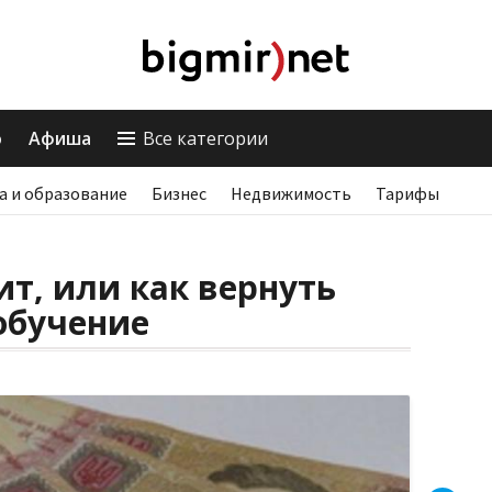
о
Афиша
Все категории
а и образование
Бизнес
Недвижимость
Тарифы
т, или как вернуть
 обучение