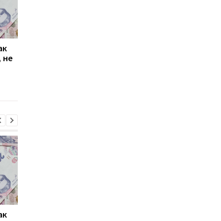
ак
Проезд по 30 грн в
Выплата 3100 грн ко
 не
Киеве: почему
Дню Независимости
работники с низкими
кому нужно подать
зарплатами уходят с
заявление в ПФУ
работы
ак
Проезд по 30 грн в
Выплата 3100 грн ко