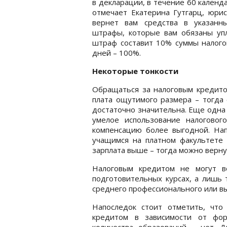
в декларации, в течение 60 календ
отмечает Екатерина Гутгарц, юрис
вернет вам средства в указанн
штрафы, которые вам обязаны уп
штраф составит 10% суммы налогов
дней – 100%.
Некоторые тонкости
Обращаться за налоговым кредито
плата ощутимого размера – тогда 
достаточно значительна. Еще одна т
умелое использование налоговог
компенсацию более выгодной. Нап
учащимся на платном факультете 
зарплата выше – тогда можно верну
Налоговым кредитом не могут в
подготовительных курсах, а лишь 
среднего профессионального или в
Напоследок стоит отметить, что
кредитом в зависимости от фор
количества образований – нет. Д