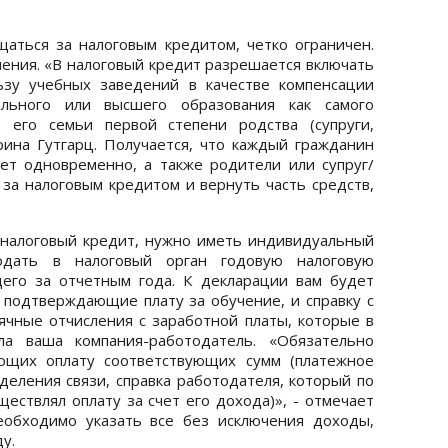
щаться за налоговым кредитом, четко ограничен.
чения. «В налоговый кредит разрешается включать
ьзу учебных заведений в качестве компенсации
ального или высшего образования как самого
в его семьи первой степени родства (супруги,
ерина Гутгарц. Получается, что каждый гражданин
ет одновременно, а также родители или супруг/
 за налоговым кредитом и вернуть часть средств,
 налоговый кредит, нужно иметь индивидуальный
дать в налоговый орган годовую налоговую
его за отчетным года. К декларации вам будет
подтверждающие плату за обучение, и справку с
ячные отчисления с заработной платы, которые в
ла ваша компания-работодатель. «Обязательно
ющих оплату соответствующих сумм (платежное
деления связи, справка работодателя, который по
ествлял оплату за счет его дохода)», - отмечает
необходимо указать все без исключения доходы,
у.