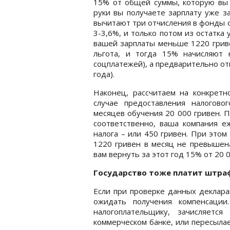
15% от общей суммы, которую вы 
руки вы получаете зарплату уже з
вычитают три отчисления в фонды о
3-3,6%, и только потом из остатка
вашей зарплаты меньше 1220 гриве
льгота, и тогда 15% начисляют
соцплатежей), а предварительно отн
года).
Наконец, рассчитаем на конкретн
случае предоставления налогово
месяцев обучения 20 000 гривен. 
соответственно, ваша компания е
налога – или 450 гривен. При это
1220 гривен в месяц не превышена
вам вернуть за этот год 15% от 20 
Государство тоже платит штра
Если при проверке данных деклара
ожидать получения компенсации
налогоплательщику, зачисляетс
коммерческом банке, или пересыла