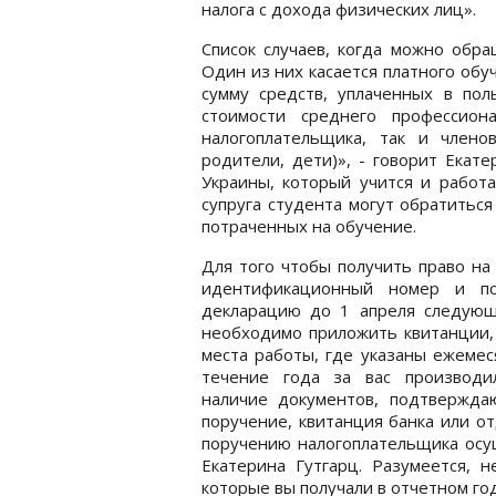
налога с дохода физических лиц».
Список случаев, когда можно обра
Один из них касается платного обу
сумму средств, уплаченных в пол
стоимости среднего профессион
налогоплательщика, так и члено
родители, дети)», - говорит Екат
Украины, который учится и работа
супруга студента могут обратиться
потраченных на обучение.
Для того чтобы получить право на
идентификационный номер и по
декларацию до 1 апреля следующ
необходимо приложить квитанции, 
места работы, где указаны ежемес
течение года за вас производи
наличие документов, подтвержда
поручение, квитанция банка или от
поручению налогоплательщика осущ
Екатерина Гутгарц. Разумеется, 
которые вы получали в отчетном год