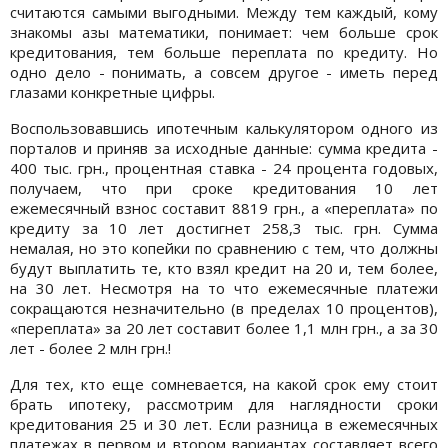
считаются самыми выгодными. Между тем каждый, кому
знакомы азы математики, понимает: чем больше срок
кредитования, тем больше переплата по кредиту. Но
одно дело - понимать, а совсем другое - иметь перед
глазами конкретные цифры.
Воспользовавшись ипотечным калькулятором одного из
порталов и приняв за исходные данные: сумма кредита -
400 тыс. грн., процентная ставка - 24 процента годовых,
получаем, что при сроке кредитования 10 лет
ежемесячный взнос составит 8819 грн., а «переплата» по
кредиту за 10 лет достигнет 258,3 тыс. грн. Сумма
немалая, но это копейки по сравнению с тем, что должны
будут выплатить те, кто взял кредит на 20 и, тем более,
на 30 лет. Несмотря на то что ежемесячные платежи
сокращаются незначительно (в пределах 10 процентов),
«переплата» за 20 лет составит более 1,1 млн грн., а за 30
лет - более 2 млн грн.!
Для тех, кто еще сомневается, на какой срок ему стоит
брать ипотеку, рассмотрим для наглядности сроки
кредитования 25 и 30 лет. Если разница в ежемесячных
платежах в первом и втором вариантах составляет всего