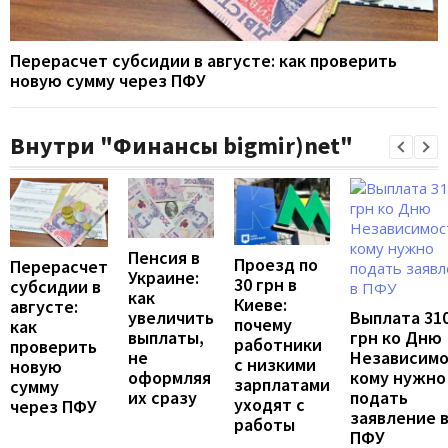
Перерасчет субсидии в августе: как проверить
новую сумму через ПФУ
Внутри "Финансы bigmir)net"
Пенсия в
Проезд по
Перерасчет
Украине:
30 грн в
субсидии в
как
Киеве:
августе:
Выплата 31
увеличить
почему
как
грн ко Дню
выплаты,
работники
проверить
Независимо
не
с низкими
новую
кому нужно
оформляя
зарплатами
сумму
подать
их сразу
уходят с
через ПФУ
заявление 
работы
ПФУ