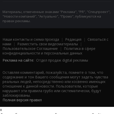
Материалы, отмеченные знаками "Реклама", "PR", "Спецпроект",
"Новости компаний", "Актуально", "Промо", публикуются на
правах рекламы.
Наши контакты и схема проезда
|
Редакция
|
Связаться с
нами
|
Разместить свои видеоматериалы
|
Пользовательское Соглашение
|
Политика в сфере
конфиденциальности и персональных данных
Реклама на сайте:
Отдел продаж digital рекламы
Оставляя комментарий, пожалуйста, помните о том, что
содержание и тон Вашего сообщения могут задеть чувства
реальных людей, непосредственно или косвенно имеющих
отношение к данной новости. Пользователи, которые
нарушают эти правила грубо или систематически, будут
заблокированы.
Полная версия правил
x