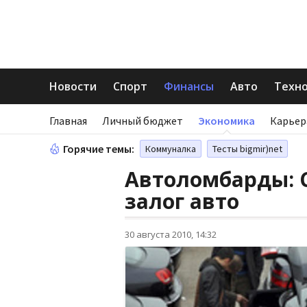
Новости
Спорт
Финансы
Авто
Техн
Главная
Личный бюджет
Экономика
Карьер
Горячие темы:
Коммуналка
Тесты bigmir)net
Автоломбарды: С
залог авто
30 августа 2010, 14:32