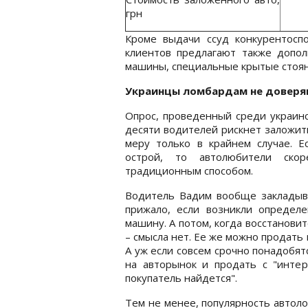
грн
Кроме выдачи ссуд конкурентосп
клиентов предлагают также допол
машины, специальные крытые стоян
Украинцы ломбардам не довер
Опрос, проведенный среди украинс
десяти водителей рискнет заложит
меру только в крайнем случае. Е
острой, то автолюбители ско
традиционным способом.
Водитель Вадим вообще закладыват
прижало, если возникли определ
машину. А потом, когда восстановит
– смысла нет. Ее же можно продать 
А уж если совсем срочно понадобят
на авторынок и продать с "интер
покупатель найдется".
Тем не менее, популярность автоло