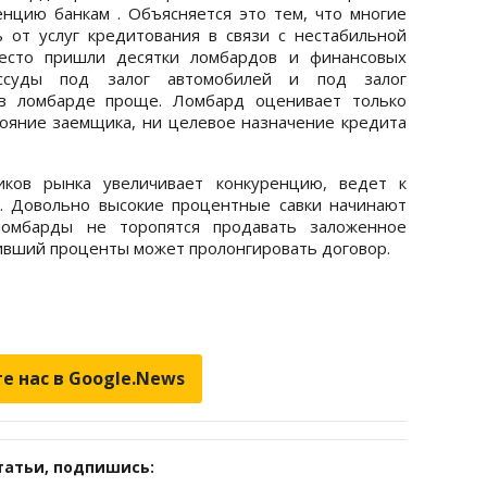
нцию банкам . Объясняется это тем, что многие
 от услуг кредитования в связи с нестабильной
место пришли десятки ломбардов и финансовых
 ссуды под залог автомобилей и под залог
 в ломбарде проще. Ломбард оценивает только
тояние заемщика, ни целевое назначение кредита
иков рынка увеличивает конкуренцию, ведет к
. Довольно высокие процентные савки начинают
ломбарды не торопятся продавать заложенное
тивший проценты может пролонгировать договор.
е нас в Google.News
татьи, подпишись: