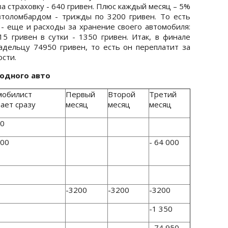
а страховку - 640 гривен. Плюс каждый месяц – 5%
втоломбардом - трижды по 3200 гривен. То есть
 - еще и расходы за хранение своего автомобиля:
15 гривен в сутки - 1350 гривен. Итак, в финале
адельцу 74950 гривен, то есть он переплатит за
ости.
родного авто
мобилист
Первый
Второй
Третий
ает сразу
месяц
месяц
месяц
00
000
- 64 000
-3200
-3200
-3200
-1 350
- 74 950